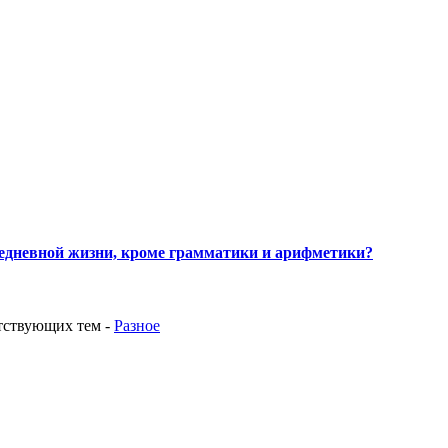
едневной жизни, кроме грамматики и арифметики?
етствующих тем
-
Разное