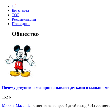
!
1
Без ответа
TOP
Рекомендации
Последние
Общество
Почему девушек и женщин называют детками и малышами
152
6
Микки_Маус
-
Ich
ответил на вопрос 4 дней назад
* Из соответ