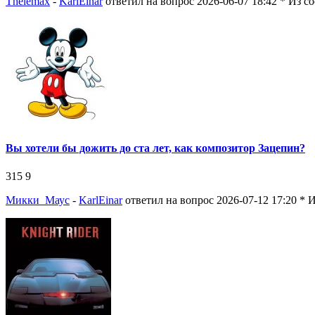
Thelemax
-
KarlEinar
ответил на вопрос 2026-06-07 18:42
* Из с
Вы хотели бы дожить до ста лет, как композитор Зацепин?
315
9
Микки_Маус
-
KarlEinar
ответил на вопрос 2026-07-12 17:20
* 