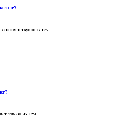
олстые?
Из соответствующих тем
нег?
тветствующих тем