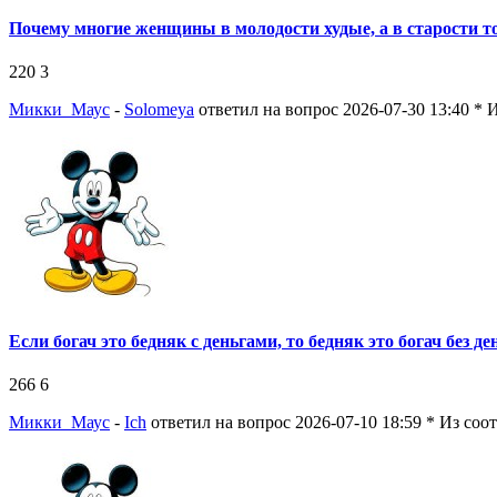
Почему многие женщины в молодости худые, а в старости т
220
3
Микки_Маус
-
Solomeya
ответил на вопрос 2026-07-30 13:40
* 
Если богач это бедняк с деньгами, то бедняк это богач без де
266
6
Микки_Маус
-
Ich
ответил на вопрос 2026-07-10 18:59
* Из соо