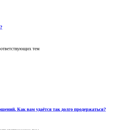
?
оответствующих тем
ошений. Как вам удаётся так долго продержаться?