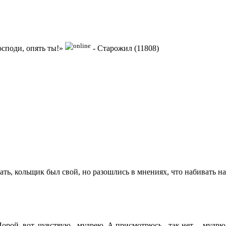
осподи, опять ты!»
-
Старожил (11808)
ать, кольщик был свой, но разошлись в мнениях, что набивать на
рой, вот, чувствую - мудрею. А присмотрюсь - так нет.... мудрю