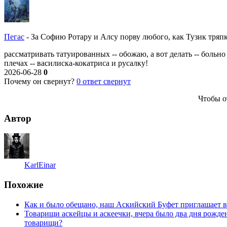
Пегас
-
За Софию Ротару и Алсу порву любого, как Тузик тряпку
рассматривать татуированных -- обожаю, а вот делать -- больно
плечах -- василиска-кокатриса и русалку!
2026-06-28
0
Почему он свернут?
0
ответ свернут
Чтобы о
Автор
KarlEinar
Похожие
Как и было обещано, наш Аскийский Буфет приглашает вс
Товарищи аскейцы и аскеечки, вчера было два дня рожде
товарищи?