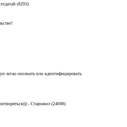
сегдатай (8293)
ьстве!
руп легко опознать или идентифицировать
ритворяться)))
-
Старожил (24698)