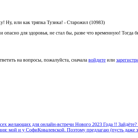
! Ну, или как тряпка Тузика!
-
Старожил (10983)
 и опасно для здоровья, не стал бы, разве что временную! Тогда 
тветить на вопросы, пожалуйста, сначала
войдите
или
зарегистр
ех желающих для онлайн-встречи Нового 2023 Года !! Зайдёте?
ния: мой и у СофиКовалевской. Поэтому предлагаю (пусть даже 