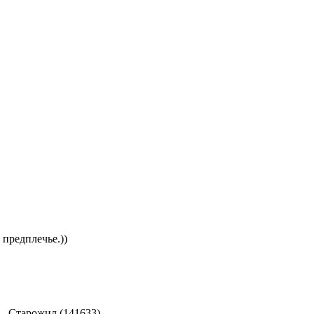
 предплечье.))
-
Старожил (141633)