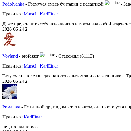
Podolyanka
-
Гремучая смесь бунтарки с педанткой
-
Зав
Нравитcя:
Marsel
,
KarlEinar
Даже представить себя невозможно в таком над собой издевател
2026-06-24
2
Vovland
-
professor
-
Старожил (61113)
Нравитcя:
Marsel
,
KarlEinar
Тату очень полезны для патологоанатомов и оперативников. Т
2026-06-24
2
Ромашка
-
Если твой друг вдруг стал врагом, он просто устал п
Нравитcя:
KarlEinar
нет, но планирую