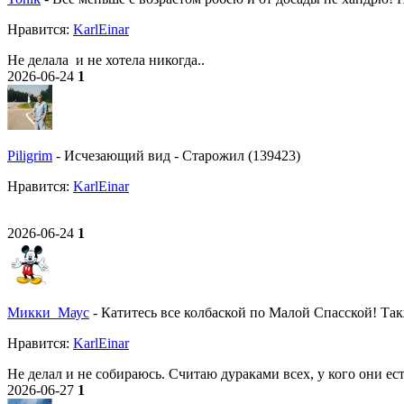
Нравитcя:
KarlEinar
Не делала и не хотела никогда..
2026-06-24
1
Piligrim
-
Исчезающий вид
-
Старожил (139423)
Нравитcя:
KarlEinar
2026-06-24
1
Микки_Маус
-
Катитесь все колбаской по Малой Спасской! Так
Нравитcя:
KarlEinar
Не делал и не собираюсь. Считаю дураками всех, у кого они ест
2026-06-27
1