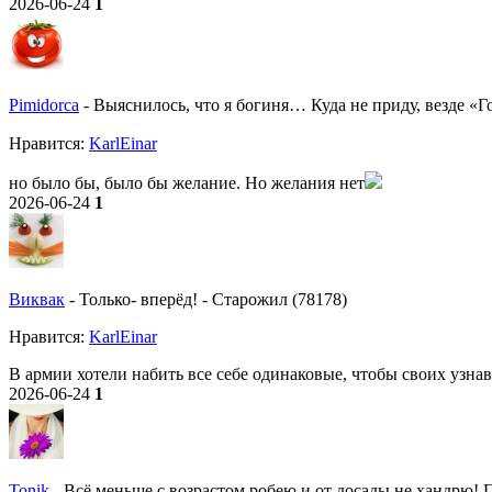
2026-06-24
1
Pimidorca
-
Выяснилось, что я богиня… Куда не приду, везде «Г
Нравитcя:
KarlEinar
но было бы, было бы желание. Но желания нет
2026-06-24
1
Виквак
-
Только- вперёд!
-
Старожил (78178)
Нравитcя:
KarlEinar
В армии хотели набить все себе одинаковые, чтобы своих узнав
2026-06-24
1
Tonik
-
Всё меньше с возрастом робею и от досады не хандрю! По