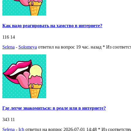
Как надо реагировать на хамство в интернете?
116
14
Selena
-
Solomeya
ответил на вопрос 19 час. назад
* Из соответ
Где легче знакомиться: в реале или в интернете?
343
11
Selena
-
Ich
ответил на вопрос 2026-07-01 14:48
* Из соответст