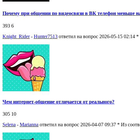
Почему при общении по видеосвязи в ВК телефон меньше н
393
6
Knight_Rider
-
Hunter7513
ответил на вопрос 2026-05-15 02:14
*
Чем интернет-общение отличается от реального?
305
10
Selena
-
Marianna
ответил на вопрос 2026-04-07 09:37
* Из соот