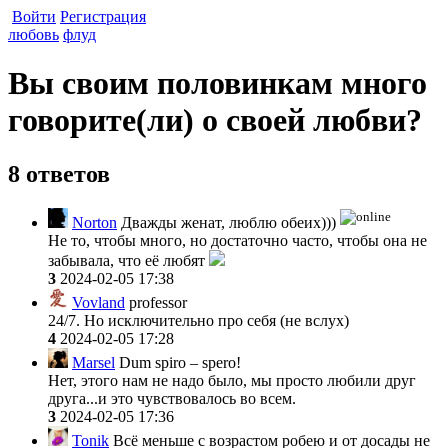
Войти
Регистрация
любовь
флуд
Вы своим половинкам много
говорите(ли) о своей любви?
8 ответов
Norton
Дважды женат, люблю обеих)))
Не то, чтобы много, но достаточно часто, чтобы она не
забывала, что её любят
3
2024-02-05 17:38
Vovland
professor
24/7. Но исключительно про себя (не вслух)
4
2024-02-05 17:28
Marsel
Dum spiro – spero!
Нет, этого нам не надо было, мы просто любили друг
друга...и это чувствовалось во всем.
3
2024-02-05 17:36
Tonik
Всё меньше с возрастом робею и от досады не