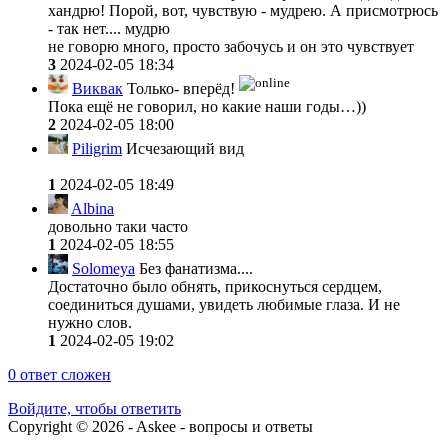
хандрю! Порой, вот, чувствую - мудрею. А присмотрюсь
- так нет.... мудрю
не говорю много, просто забочусь и он это чувствует
3
2024-02-05 18:34
Виквак
Только- вперёд!
Пока ещё не говорил, но какие наши годы…))
2
2024-02-05 18:00
Piligrim
Исчезающий вид
1
2024-02-05 18:49
Albina
довольно таки часто
1
2024-02-05 18:55
Solomeya
Без фанатизма....
Достаточно было обнять, прикоснуться сердцем,
соединиться душами, увидеть любимые глаза. И не
нужно слов.
1
2024-02-05 19:02
0
ответ сложен
Войдите, чтобы ответить
Copyright © 2026 - Askee - вопросы и ответы