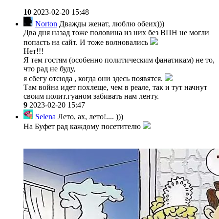
10
2023-02-20 15:48
Norton
Дважды женат, люблю обеих)))
Два дня назад тоже половина из них без ВПН не могли
попасть на сайт. И тоже волновались
Нет!!!
Я тем гостям (особенно политическим фанатикам) не то,
что рад не буду,
я сбегу отсюда , когда они здесь появятся.
Там война идет похлеще, чем в реале, так и тут начнут
своим полит.гуаном забивать нам ленту.
9
2023-02-20 15:47
Selena
Лето, ах, лето!.... )))
На Буфет рад каждому посетителю