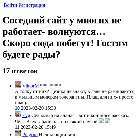
Войти
Регистрация
Соседний сайт у многих не
работает- волнуются…
Скоро сюда побегут! Гостям
будете рады?
17 ответов
ViktorM
*** *****
А толку от них? Цезика не знают, в лаве не разбираются,
к мыльным модерам толерантны. Плащ для них- просто
плащ.
10
2023-02-20 15:30
Evg
Сел комар на ананас - вот и кончился рассказ...
Чё.... Всех забанить... на всякий случай
11
2023-02-20 15:49
Piligrim
Исчезающий вид