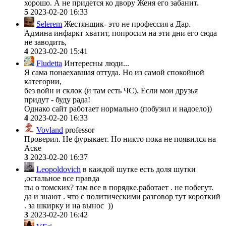
хорошо. А не придется ко двору Женя его забанит.
5
2023-02-20 16:33
Selerem
Жестянщик- это не профессия а Дар.
Админа инфаркт хватит, попросим на эти дни его сюда
не заводить,
4
2023-02-20 15:41
Fludetta
Интересны люди...
Я сама понаехавшая оттуда. Но из самой спокойной
категории,
без войн и склок (и там есть ЧС). Если мои друзья
придут - буду рада!
Однако сайт работает нормально (побузил и надоело))
4
2023-02-20 16:33
Vovland
professor
Проверил. Не фурыкает. Но никто пока не появился на
Аске
3
2023-02-20 16:37
Leopoldovich
в каждой шутке есть доля шутки
,остальное все правда
ты о томских? там все в порядке.работает . не побегут.
да и знают . что с политическими разговор тут короткий
. за шкирку и на вынос ))
3
2023-02-20 16:42