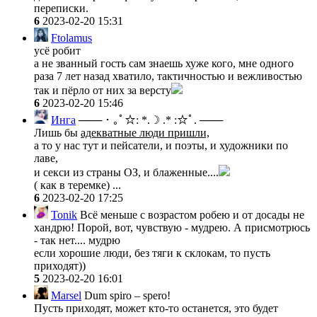
переписки.
6
2023-02-20 15:31
Ftolamus
усё робит
а не званный гость сам знаешь хуже кого, мне одного
раза 7 лет назад хватило, тактичностью и вежливостью
так и пёрло от них за версту
6
2023-02-20 15:46
Инга
─── ･ ｡ﾟ☆: *.☽ .* :☆ﾟ. ───
Лишь бы
адекватные люди пришли,
а то у нас тут и пейсатели, и поэты, и художники по
лаве,
и секси из страны ОЗ, и блаженные....
( как в теремке) ...
6
2023-02-20 17:25
Tonik
Всё меньше с возрастом робею и от досады не
хандрю! Порой, вот, чувствую - мудрею. А присмотрюсь
- так нет.... мудрю
если хорошие люди, без тяги к склокам, то пусть
приходят))
5
2023-02-20 16:01
Marsel
Dum spiro – spero!
Пусть приходят, может кто-то останется, это будет