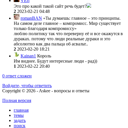
VEri
Это про какой такой сайт речь будет?
2
2023-02-21 04:48
romanBAN
«Ты думаешь: главное – это принципы.
На самом деле главное – компромисс. Мир существует
только благодаря компромиссу»
люблю политику так что переверну её и все окажутся в
дураках. потому что люди реальные дураки и это
абсолютно как два пальца об асвальт..
2
2023-02-20 18:21
Kainan1
Король
Им виднее. Будут интересные люди - рад))
1
2023-02-22 20:40
0
ответ сложен
Войдите, чтобы ответить
Copyright © 2026 - Askee - вопросы и ответы
Полная версия
главная
темы
задать
поиск