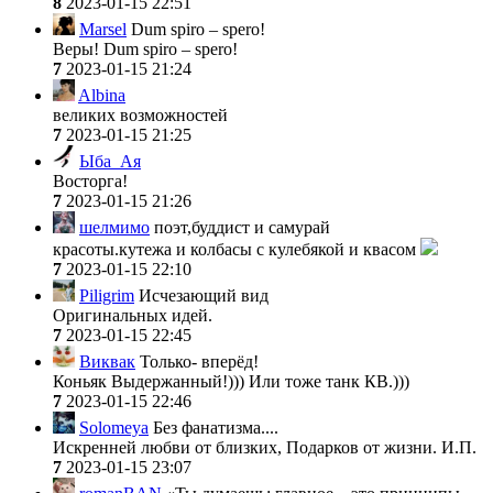
8
2023-01-15 22:51
Marsel
Dum spiro – spero!
Веры! Dum spiro – spero!
7
2023-01-15 21:24
Albina
великих возможностей
7
2023-01-15 21:25
Ыба_Ая
Восторга!
7
2023-01-15 21:26
шелмимо
поэт,буддист и самурай
красоты.кутежа и колбасы с кулебякой и квасом
7
2023-01-15 22:10
Piligrim
Исчезающий вид
Оригинальных идей.
7
2023-01-15 22:45
Виквак
Только- вперёд!
Коньяк Выдержанный!))) Или тоже танк КВ.)))
7
2023-01-15 22:46
Solomeya
Без фанатизма....
Искренней любви от близких, Подарков от жизни. И.П.
7
2023-01-15 23:07