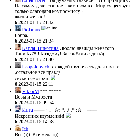
romanBAN
«Ты думаешь: главное – это принципы.
На самом деле главное – компромисс. Мир существует
только благодаря компромиссу»
жизни желаю!
6
2023-01-15 21:32
Ftolamus
Бобра.
6
2023-01-15 21:34
Капля_Никотина
Люблю дважды женатого
Танк К-78 ! Каждому! За грибами ездить))
6
2023-01-15 21:40
Leopoldovich
в каждой шутке есть доля шутки
,остальное все правда
сиськи смотреть
6
2023-01-15 22:11
ViktorM
*** *****
Веры и Мудрости.
6
2023-01-16 09:54
Инга
─── ･ ｡ﾟ☆: *.☽ .* :☆ﾟ. ───
И
скренних
и
зумлений!
6
2023-01-16 14:58
Ich
Все )))) Все желаю))