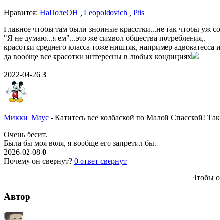
Нравитcя:
НаПолеОН
,
Leopoldovich
,
Ptis
Главное чтобы там были знойные красотки...не так чтобы уж со
"Я не думаю...я ем"...это же символ общества потребления,.
красотки среднего класса тоже ништяк, например адвокатесса
да вообще все красотки интересны в любых кондициях
2022-04-26
3
Микки_Маус
-
Катитесь все колбаской по Малой Спасской! Так
Очень бесит.
Была бы моя воля, я вообще его запретил бы.
2026-02-08
0
Почему он свернут?
0
ответ свернут
Чтобы о
Автор