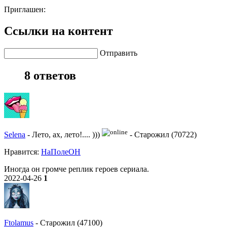
Приглашен:
Ссылки на контент
Отправить
8 ответов
Selena
-
Лето, ах, лето!.... )))
-
Старожил (70722)
Нравитcя:
НаПолеОН
Иногда он громче реплик героев сериала.
2022-04-26
1
Ftolamus
-
Старожил (47100)