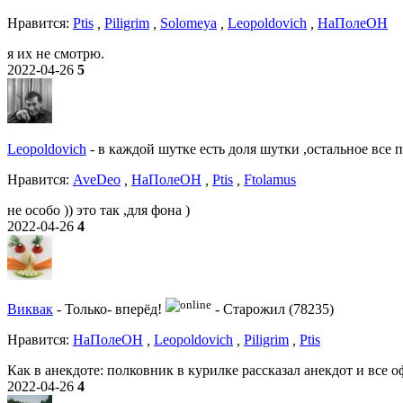
Нравитcя:
Ptis
,
Piligrim
,
Solomeya
,
Leopoldovich
,
НаПолеОН
я их не смотрю.
2022-04-26
5
Leopoldovich
-
в каждой шутке есть доля шутки ,остальное все 
Нравитcя:
AveDeo
,
НаПолеОН
,
Ptis
,
Ftolamus
не особо )) это так ,для фона )
2022-04-26
4
Виквак
-
Только- вперёд!
-
Старожил (78235)
Нравитcя:
НаПолеОН
,
Leopoldovich
,
Piligrim
,
Ptis
Как в анекдоте: полковник в курилке рассказал анекдот и все 
2022-04-26
4