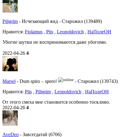
Piligrim
-
Исчезающий вид
-
Старожил (139489)
Нравитcя:
Ftolamus
,
Ptis
,
Leopoldovich
,
НаПолеОН
Убогие шутки не воспринимаются даже убогими.
2022-04-26
4
Marsel
-
Dum spiro – spero!
-
Старожил (139743)
Нравитcя:
Ptis
,
Piligrim
,
Leopoldovich
,
НаПолеОН
От этого смеха мне становится особенно тоскливо.
2022-04-26
4
AveDeo
-
Завсегдатай (6706)