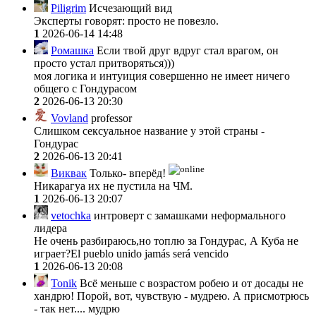
Piligrim
Исчезающий вид
Эксперты говорят: просто не повезло.
1
2026-06-14 14:48
Ромашка
Если твой друг вдруг стал врагом, он
просто устал притворяться)))
моя логика и интуиция совершенно не имеет ничего
общего с Гондурасом
2
2026-06-13 20:30
Vovland
professor
Слишком сексуальное название у этой страны -
Гондурас
2
2026-06-13 20:41
Виквак
Только- вперёд!
Никарагуа их не пустила на ЧМ.
1
2026-06-13 20:07
vetochka
интроверт с замашками неформального
лидера
Не очень разбираюсь,но топлю за Гондурас, А Куба не
играет?El pueblo unido jamás será vencido
1
2026-06-13 20:08
Tonik
Всё меньше с возрастом робею и от досады не
хандрю! Порой, вот, чувствую - мудрею. А присмотрюсь
- так нет.... мудрю