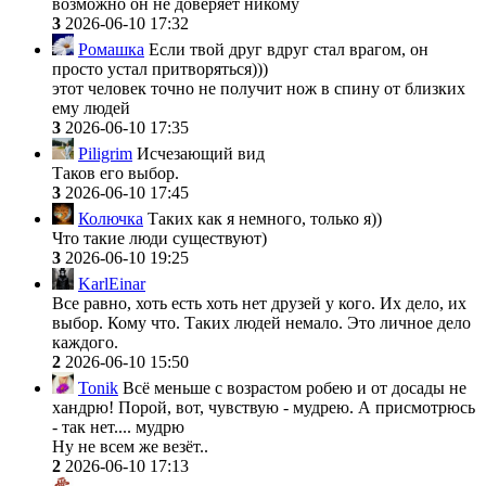
возможно он не доверяет никому
3
2026-06-10 17:32
Ромашка
Если твой друг вдруг стал врагом, он
просто устал притворяться)))
этот человек точно не получит нож в спину от близких
ему людей
3
2026-06-10 17:35
Piligrim
Исчезающий вид
Таков его выбор.
3
2026-06-10 17:45
Колючка
Таких как я немного, только я))
Что такие люди существуют)
3
2026-06-10 19:25
KarlEinar
Все равно, хоть есть хоть нет друзей у кого. Их дело, их
выбор. Кому что. Таких людей немало. Это личное дело
каждого.
2
2026-06-10 15:50
Tonik
Всё меньше с возрастом робею и от досады не
хандрю! Порой, вот, чувствую - мудрею. А присмотрюсь
- так нет.... мудрю
Ну не всем же везёт..
2
2026-06-10 17:13