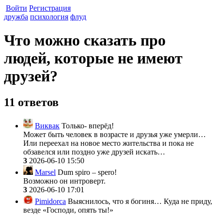
Войти
Регистрация
дружба
психология
флуд
Что можно сказать про
людей, которые не имеют
друзей?
11 ответов
Виквак
Только- вперёд!
Может быть человек в возрасте и друзья уже умерли…
Или переехал на новое место жительства и пока не
обзавелся или поздно уже друзей искать…
3
2026-06-10 15:50
Marsel
Dum spiro – spero!
Возможно он интроверт.
3
2026-06-10 17:01
Pimidorca
Выяснилось, что я богиня… Куда не приду,
везде «Господи, опять ты!»