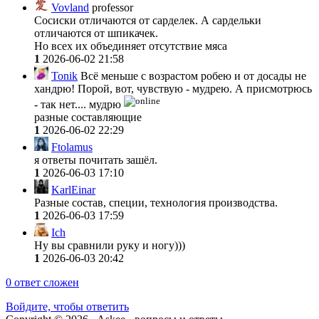
Vovland
professor
Сосиски отличаются от сарделек. А сардельки
отличаются от шпикачек.
Но всех их объединяет отсутствие мяса
1
2026-06-02 21:58
Tonik
Всё меньше с возрастом робею и от досады не
хандрю! Порой, вот, чувствую - мудрею. А присмотрюсь
- так нет.... мудрю
разные составляющие
1
2026-06-02 22:29
Ftolamus
я ответы почитать зашёл.
1
2026-06-03 17:10
KarlEinar
Разные состав, специи, технология производства.
1
2026-06-03 17:59
Ich
Ну вы сравнили руку и ногу)))
1
2026-06-03 20:42
0
ответ сложен
Войдите, чтобы ответить