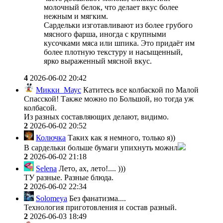
молочный белок, что делает вкус более
нежным и мягким.
Сардельки изготавливают из более грубого
мясного фарша, иногда с крупными
кусочками мяса или шпика. Это придаёт им
более плотную текстуру и насыщенный,
ярко выраженный мясной вкус.
4
2026-06-02 20:42
Микки_Маус
Катитесь все колбаской по Малой
Спасской! Также можно по Большой, но тогда уж
колбасой.
Из разных составляющих делают, видимо.
2
2026-06-02 20:52
Колючка
Таких как я немного, только я))
В сардельки больше бумаги упихнуть можнл
2
2026-06-02 21:18
Selena
Лето, ах, лето!.... )))
ТУ разные. Разные блюда.
2
2026-06-02 22:34
Solomeya
Без фанатизма....
Технология приготовления и состав разный.
2
2026-06-03 18:49