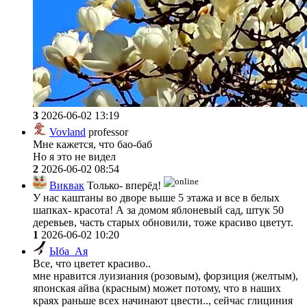
3
2026-06-02 13:19
Vovland
professor
Мне кажется, что бао-баб
Но я это не видел
2
2026-06-02 08:54
Виквак
Только- вперёд!
У нас каштаны во дворе выше 5 этажа и все в белых
шапках- красота! А за домом яблоневый сад, штук 50
деревьев, часть старых обновили, тоже красиво цветут.
1
2026-06-02 10:20
Ыба_Ая
Все, что цветет красиво..
мне нравится луизиания (розовым), форзиция (желтым),
японская айва (красным) может потому, что в наших
краях раньше всех начинают цвести.., сейчас глициния