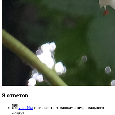
9 ответов
vetochka
интроверт с замашками неформального
лидера