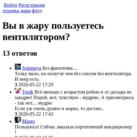
Войти
Регистрация
техника
жара
флуд
Вы в жару пользуетесь
вентилятором?
13 ответов
Solomeya
Без фанатизма....
Толку мало, но полегче чем без совсем без вентилятора.
И веер есть.
3
2026-05-22 17:29
Tonik
Всё меньше с возрастом робею и от досады не
хандрю! Порой, вот, чувствую - мудрею. А присмотрюсь
- так нет.... мудрю
Если уж очень душно и жарко, то достаю..
3
2026-05-22 17:43
Margo
Пользуюсь! Сейчас заказала портативный кондиционер
!