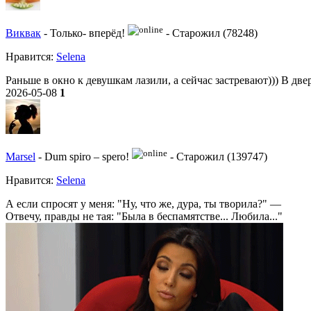
Виквак
-
Только- вперёд!
-
Старожил (78248)
Нравитcя:
Selena
Раньше в окно к девушкам лазили, а сейчас застревают))) В две
2026-05-08
1
Marsel
-
Dum spiro – spero!
-
Старожил (139747)
Нравитcя:
Selena
А если спросят у меня: "Ну, что же, дура, ты творила?" —
Отвечу, правды не тая: "Была в беспамятстве... Любила..."