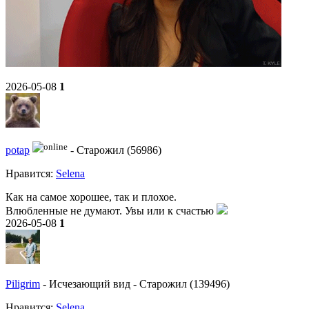
2026-05-08
1
potap
-
Старожил (56986)
Нравитcя:
Selena
Как на самое хорошее, так и плохое.
Влюбленные не думают. Увы или к счастью
2026-05-08
1
Piligrim
-
Исчезающий вид
-
Старожил (139496)
Нравитcя:
Selena