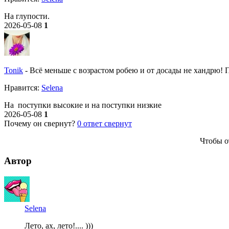
На глупости.
2026-05-08
1
Tonik
-
Всё меньше с возрастом робею и от досады не хандрю! По
Нравитcя:
Selena
На поступки высокие и на поступки низкие
2026-05-08
1
Почему он свернут?
0
ответ свернут
Чтобы о
Автор
Selena
Лето, ах, лето!.... )))