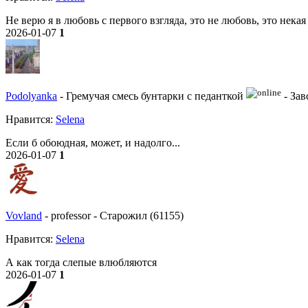
Не верю я в любовь с первого взгляда, это не любовь, это некая
2026-01-07
1
Podolyanka
-
Гремучая смесь бунтарки с педанткой
-
Зав
Нравитcя:
Selena
Если б обоюдная, может, и надолго...
2026-01-07
1
Vovland
-
professor
-
Старожил (61155)
Нравитcя:
Selena
А как тогда слепые влюбляются
2026-01-07
1