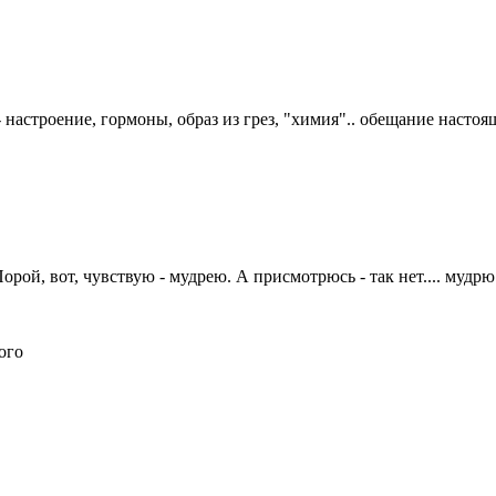
- настроение, гормоны, образ из грез, "химия".. обещание насто
рой, вот, чувствую - мудрею. А присмотрюсь - так нет.... мудрю
ого