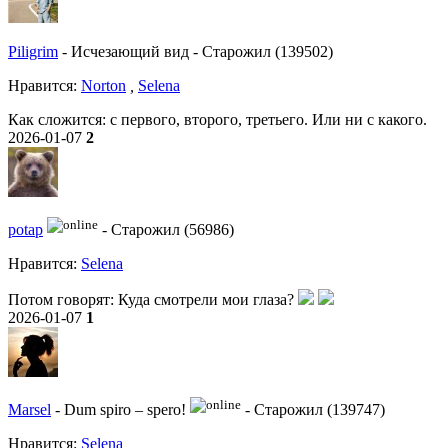
Piligrim
-
Исчезающий вид
-
Старожил (139502)
Нравитcя:
Norton
,
Selena
Как сложится: с первого, второго, третьего. Или ни с какого.
2026-01-07
2
potap
-
Старожил (56986)
Нравитcя:
Selena
Потом говорят: Куда смотрели мои глаза?
2026-01-07
1
Marsel
-
Dum spiro – spero!
-
Старожил (139747)
Нравитcя:
Selena