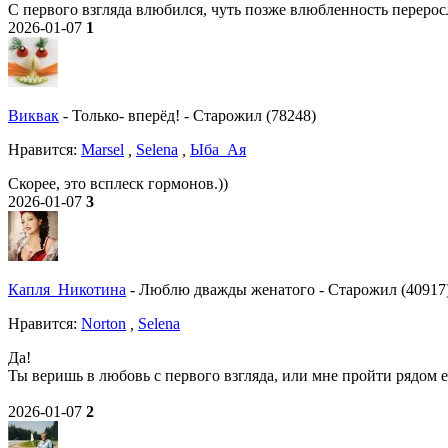
С первого взгляда влюбился, чуть позже влюбленность переросл
2026-01-07
1
Виквак
-
Только- вперёд!
-
Старожил (78248)
Нравитcя:
Marsel
,
Selena
,
Ыба_Ая
Скорее, это всплеск гормонов.))
2026-01-07
3
Капля_Никотина
-
Люблю дважды женатого
-
Старожил (40917
Нравитcя:
Norton
,
Selena
Да!
Ты веришь в любовь с первого взгляда, или мне пройти рядом е
2026-01-07
2