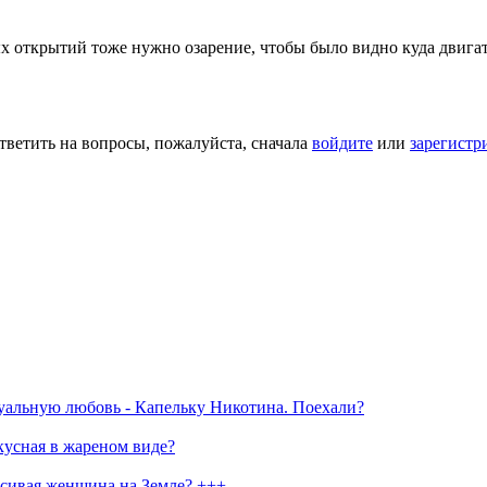
х открытий тоже нужно озарение, чтобы было видно куда двигать
тветить на вопросы, пожалуйста, сначала
войдите
или
зарегистр
туальную любовь - Капельку Никотина. Поехали?
вкусная в жареном виде?
асивая женщина на Земле? +++