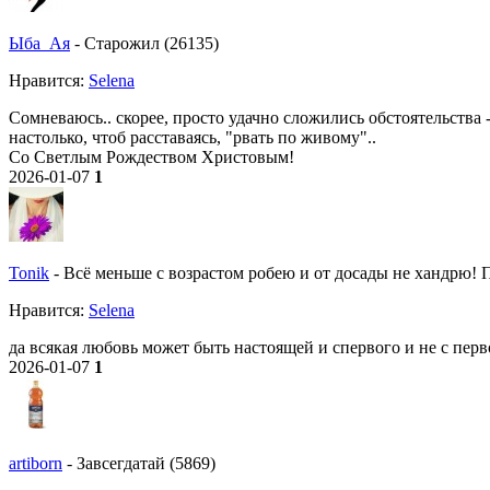
Ыба_Ая
-
Старожил (26135)
Нравитcя:
Selena
Сомневаюсь.. скорее, просто удачно сложились обстоятельства 
настолько, чтоб расставаясь, "рвать по живому"..
Со Светлым Рождеством Христовым!
2026-01-07
1
Tonik
-
Всё меньше с возрастом робею и от досады не хандрю! По
Нравитcя:
Selena
да всякая любовь может быть настоящей и спервого и не с перв
2026-01-07
1
artiborn
-
Завсегдатай (5869)