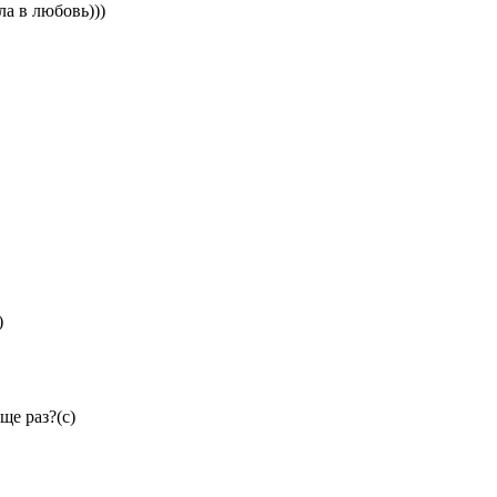
а в любовь)))
)
ще раз?(с)