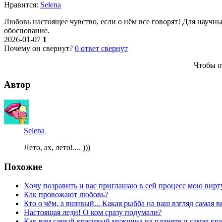
Нравитcя:
Selena
Любовь настоящее чувство, если о нём все говорят! Для научны
обоснование.
2026-01-07
1
Почему он свернут?
0
ответ свернут
Чтобы о
Автор
Selena
Лето, ах, лето!.... )))
Похожие
Хочу позравить и вас приглашаю в сей процесс мою вир
Как провожают любовь?
Кто о чём, а вшивый... Какая рыбба на ваш взгляд самая 
Настоящая леди! О ком сразу подумали?
Как вам самый красивый мужчина на планете и самая кр