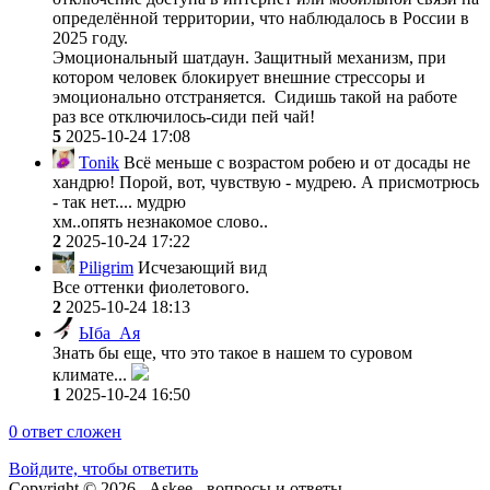
определённой территории, что наблюдалось в России в
2025 году.
Эмоциональный шатдаун. Защитный механизм, при
котором человек блокирует внешние стрессоры и
эмоционально отстраняется. Сидишь такой на работе
раз все отключилось-сиди пей чай!
5
2025-10-24 17:08
Tonik
Всё меньше с возрастом робею и от досады не
хандрю! Порой, вот, чувствую - мудрею. А присмотрюсь
- так нет.... мудрю
хм..опять незнакомое слово..
2
2025-10-24 17:22
Piligrim
Исчезающий вид
Все оттенки фиолетового.
2
2025-10-24 18:13
Ыба_Ая
Знать бы еще, что это такое в нашем то суровом
климате...
1
2025-10-24 16:50
0
ответ сложен
Войдите, чтобы ответить
Copyright © 2026 - Askee - вопросы и ответы