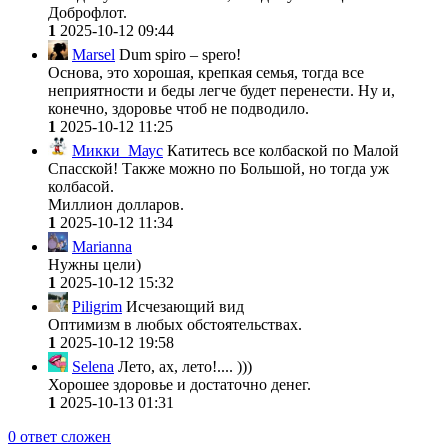
Доброфлот.
1
2025-10-12 09:44
Marsel
Dum spiro – spero!
Основа, это хорошая, крепкая семья, тогда все
неприятности и беды легче будет перенести. Ну и,
конечно, здоровье чтоб не подводило.
1
2025-10-12 11:25
Микки_Маус
Катитесь все колбаской по Малой
Спасской! Также можно по Большой, но тогда уж
колбасой.
Миллион долларов.
1
2025-10-12 11:34
Marianna
Нужны цели)
1
2025-10-12 15:32
Piligrim
Исчезающий вид
Оптимизм в любых обстоятельствах.
1
2025-10-12 19:58
Selena
Лето, ах, лето!.... )))
Хорошее здоровье и достаточно денег.
1
2025-10-13 01:31
0
ответ сложен