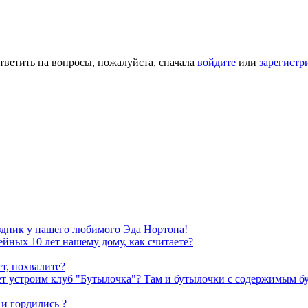
тветить на вопросы, пожалуйста, сначала
войдите
или
зарегистр
здник у нашего любимого Эда Нортона!
йных 10 лет нашему дому, как считаете?
т, похвалите?
ожет устроим клуб "Бутылочка"? Там и бутылочки с содержимым 
 и гордились ?