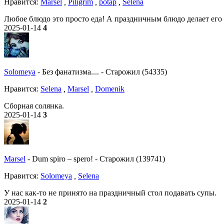
Нравитcя:
Marsel
,
Piligrim
,
potap
,
Selena
Любое блюдо это просто еда! А праздничным блюдо делает его 
2025-01-14
4
Solomeya
-
Без фанатизма....
-
Старожил (54335)
Нравитcя:
Selena
,
Marsel
,
Domenik
Сборная солянка.
2025-01-14
3
Marsel
-
Dum spiro – spero!
-
Старожил (139741)
Нравитcя:
Solomeya
,
Selena
У нас как-то не принято на праздничный стол подавать супы.
2025-01-14
2