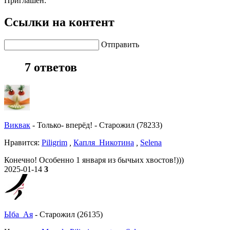
Приглашен:
Ссылки на контент
Отправить
7 ответов
Виквак
-
Только- вперёд!
-
Старожил (78233)
Нравитcя:
Piligrim
,
Капля_Никотина
,
Selena
Конечно! Особенно 1 января из бычьих хвостов!)))
2025-01-14
3
Ыба_Ая
-
Старожил (26135)