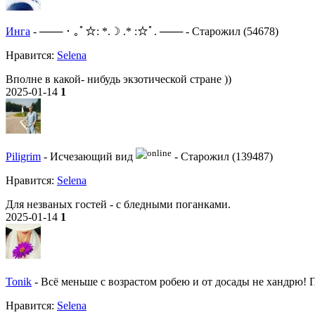
Инга
-
─── ･ ｡ﾟ☆: *.☽ .* :☆ﾟ. ───
-
Старожил (54678)
Нравитcя:
Selena
Вполне в какой- нибудь экзотической стране ))
2025-01-14
1
Piligrim
-
Исчезающий вид
-
Старожил (139487)
Нравитcя:
Selena
Для незваных гостей - с бледными поганками.
2025-01-14
1
Tonik
-
Всё меньше с возрастом робею и от досады не хандрю! По
Нравитcя:
Selena