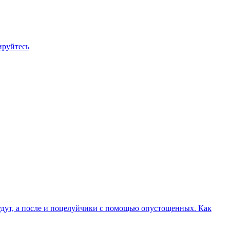
ируйтесь
будут, а после и поцелуйчики с помощью опустощенных. Как