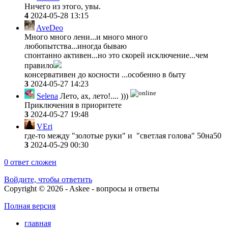
Ничего из этого, увы.
4
2024-05-28 13:15
AveDeo
Много много лени...и много много
любопытства...иногда бываю
спонтанно активен...но это скорей исключение...чем
правило
консервативен до косности ...особенно в быту
3
2024-05-27 14:23
Selena
Лето, ах, лето!.... )))
Приключения в приоритете
3
2024-05-27 19:48
VEri
где-то между "золотые руки" и "светлая голова" 50на50
3
2024-05-29 00:30
0
ответ сложен
Войдите, чтобы ответить
Copyright © 2026 - Askee - вопросы и ответы
Полная версия
главная