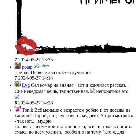
7
2024-05-27 13:35
potap
Третье. Первые два позже случились
7
2024-05-27 14:14
Evg
Сел комар на ананас - вот и кончился рассказ...
Сие неведомая вещь, таинственная.
непонятное это.
6
2024-05-27 14:28
Tonik
Всё меньше с возрастом робею и от досады не
хандрю! Порой, вот, чувствую - мудрею. А присмотрюсь
- так нет.... мудрю
голова с ненужной пытливостью, всё пыталась понять.
смысл во всём уяснить..особенно на тему "кто я, для