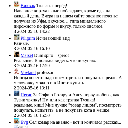
Виквак
Только- вперёд!
Наверное виртуальные побеждают, кроме еды на
каждый день. Вчера на нашем сайте овсяное печенье
получил из Уфы, вкусное… типа миндального
пирожного по форме и вкусу, только овсяное.
3
2024-05-16 14:22
Piligrim
Исчезающий вид
Разные.
3
2024-05-16 16:10
Marsel
Dum spiro – spero!
Реальные. Я должна видеть, что покупаю.
3
2024-05-16 17:59
Vovland
professor
Иногда кое-что надо посмотреть и пощупать в реале. А
мелочовку можно и в Инете купить
2
2024-05-16 13:11
Пегас
За Софию Ротару и Алсу порву любого, как
Тузик тряпку! Ну, или как тряпка Тузика!
реальные, кнш! Мне лучше "товар лицом", посмотреть,
пощупать, испытать, а не покупать кота в мешке!
2
2024-05-16 15:50
Evg
Сел комар на ананас - вот и кончился рассказ...