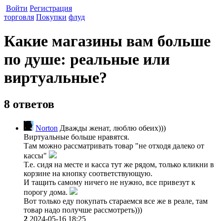
Войти
Регистрация
торговля
Покупки
флуд
Какие магазины вам больше
по душе: реальные или
виртуальные?
8 ответов
Norton
Дважды женат, люблю обеих)))
Виртуальные больше нравятся.
Там можно рассматривать товар "не отходя далеко от
кассы"
Т.е. сидя на месте и касса тут же рядом, только кликни в
корзине на кнопку соответствующую.
И тащить самому ничего не нужно, все привезут к
порогу дома.
Вот только еду покупать стараемся все же в реале, там
товар надо получше рассмотреть)))
2
2024-05-16 18:25