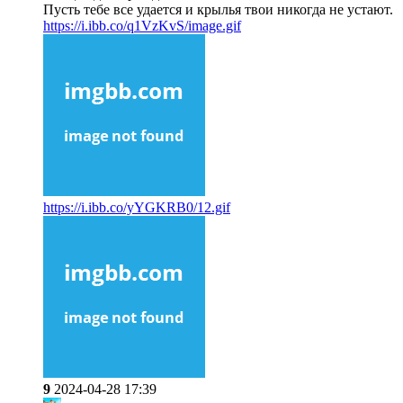
Пусть тебе все удается и крылья твои никогда не устают.
https://i.ibb.co/q1VzKvS/image.gif
https://i.ibb.co/yYGKRB0/12.gif
9
2024-04-28 17:39