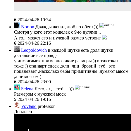
6
2024-04-26 19:34
Norton
Дважды женат, люблю обеих)))
Смотря у кого этот кошелек с 9-ю нулями...
А то... может его и нулевой размер устроит
6
2024-04-26 22:16
Leopoldovich
в каждой шутке есть доля шутки
,остальное все правда
у инстасамок примерно такие размеры )) в тиктоках
тоже )) стандарт сисек ,жлп ,лиц ,бровнй ,губ . это
показывает ,насколько бабы примитивны ,думают мясом
,а не мозгом )
6
2024-04-26 23:00
Selena
Лето, ах, лето!.... )))
Размером с мужской моск
5
2024-04-26 19:16
Vovland
professor
До колен