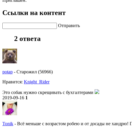
Приглашен:
Ссылки на контент
Отправить
2 ответа
potap
-
Старожил (56966)
Нравитcя:
Knight_Rider
Это собак нужно скрещивать с бухгалтерами
2019-09-16
1
Tonik
-
Всё меньше с возрастом робею и от досады не хандрю! По