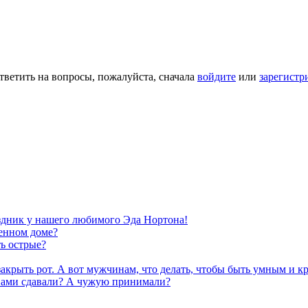
тветить на вопросы, пожалуйста, сначала
войдите
или
зарегистр
здник у нашего любимого Эда Нортона!
шенном доме?
ь острые?
акрыть рот. А вот мужчинам, что делать, чтобы быть умным и к
 Сами сдавали? А чужую принимали?