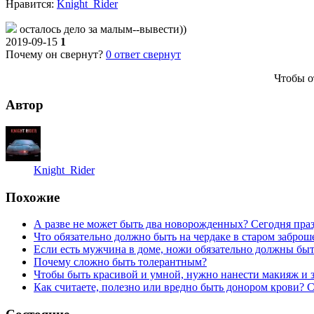
Нравитcя:
Knight_Rider
осталось дело за малым--вывести))
2019-09-15
1
Почему он свернут?
0
ответ свернут
Чтобы о
Автор
Knight_Rider
Похожие
А разве не может быть два новорожденных? Сегодня пра
Что обязательно должно быть на чердаке в старом забро
Если есть мужчина в доме, ножи обязательно должны быт
Почему сложно быть толерантным?
Чтобы быть красивой и умной, нужно нанести макияж и з
Как считаете, полезно или вредно быть донором крови?