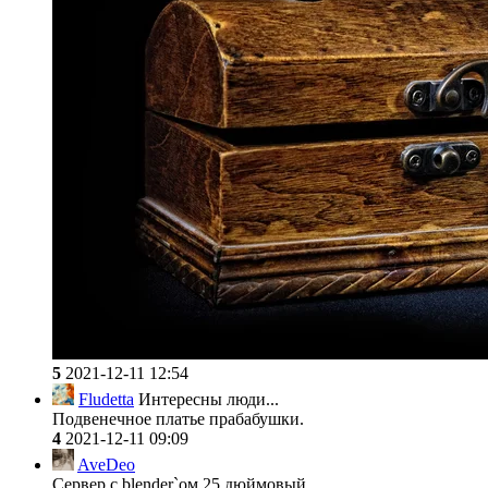
5
2021-12-11 12:54
Fludetta
Интересны люди...
Подвенечное платье прабабушки.
4
2021-12-11 09:09
AveDeo
Сервер с blender`ом 25 дюймовый