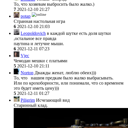
То, что хозяевам выбросить было жалко.)
7
2021-12-10 21:27
potap
Странная настольная игра
6
2021-12-10 21:03
Leopoldovich
в каждой шутке есть доля шутки
,остальное все правда
паутина и летучие мыши.
6
2021-12-11 07:23
Vjec
Чемодан мешки с платьями
5
2021-12-10 21:11
Norton
Дважды женат, люблю обеих)))
То, что нашим предкам было жалко выбрасывать.
Или по крохоборности, или понимали, что со временем
это будет иметь цену)))
5
2021-12-11 01:27
Piligrim
Исчезающий вид
Старинный клад.