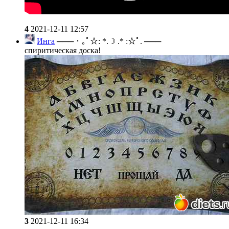
4
2021-12-11 12:57
Инга
─── ･ ｡ﾟ☆: *.☽ .* :☆ﾟ. ───
спиритическая доска!
3
2021-12-11 16:34