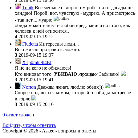
5
2019-09-15 19:56
Tonik
Всё меньше с возрастом робею и от досады не
хандрю! Порой, вот, чувствую - мудрею. А присмотрюсь
- так нет.... мудрю
обида может нанести любой вред, зависит от того, как
человек к ней относится..
4
2019-09-15 19:12
Fludetta
Интересны люди...
Всю жизнь протравить можно.
3
2019-09-15 19:07
X1p0mln9l4EI
Я не на кого не обижаюсь!
Кто виноват того ̶
У̶Б̶И̶В̶А̶Ю̶
̷п̷р̷о̷щ̷а̷ю̷ Забываю!
3
2019-09-15 19:41
Norton
Дважды женат, люблю обеих)))
Скорее подавиться комом, который от обиды застревает
в горле
3
2019-09-15 20:16
0
ответ сложен
Войдите, чтобы ответить
Copyright © 2026 - Askee - вопросы и ответы