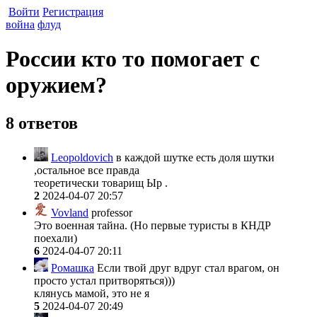
Войти
Регистрация
война
флуд
России кто то помогает с
оружием?
8 ответов
Leopoldovich
в каждой шутке есть доля шутки
,остальное все правда
теоретически товарищ Ыр .
2
2024-04-07 20:57
Vovland
professor
Это военная тайна. (Но первые туристы в КНДР
поехали)
6
2024-04-07 20:11
Ромашка
Если твой друг вдруг стал врагом, он
просто устал притворяться)))
клянусь мамой, это не я
5
2024-04-07 20:49