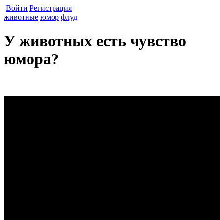
Войти
Регистрация
животные
юмор
флуд
У животных есть чувство
юмора?