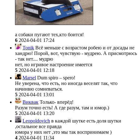
а собаки пугают тех,кто боится!
6
2024-04-01 17:24
Tonik
Всё меньше с возрастом робею и от досады не
хандрю! Порой, вот, чувствую - мудрею. А присмотрюсь
- так нет.... мудрю
нет, но игривое настроение имеется
5
2024-04-01 12:18
Marsel
Dum spiro – spero!
Не уверена, что есть, но иногда веселят так, что
начинвю сомневаться.
5
2024-04-01 13:01
Виквак
Только- вперёд!
Разум точно есть! А где разум, там и юмор.)
5
2024-04-01 13:20
Leopoldovich
в каждой шутке есть доля шутки
,остальное все правда
юмора у них нет ,это мы так воспринимаем )
4
2024-04-01 11:34