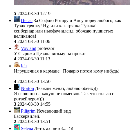
5
2024-03-30 12:19
Пегас
За Софию Ротару и Алсу порву любого, как
Тузик тряпку! Ну, или как тряпка Тузика!
сенбернар или ньюфаундленд, обожаю пушистых
великанов!
4
2024-03-30 11:06
Vovland
professor
У Сырожи Цезика возьму на прокат
4
2024-03-30 11:13
Ich
Игрушечная в кармане. Подарю потом кому нибудь)
4
2024-03-30 13:50
Norton
Дважды женат, люблю обеих)))
Я свою ни на какую не поменяю. Так что только с
ротвейлером)))
3
2024-03-30 14:55
Piligrim
Исчезающий вид
Баскервилей.
2
2024-03-30 13:51
Selena
Лето, ах, лето!.... )))