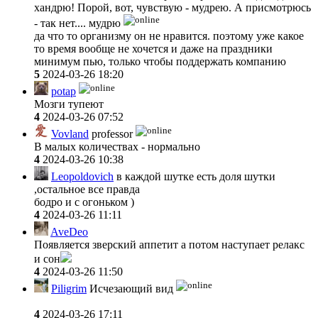
хандрю! Порой, вот, чувствую - мудрею. А присмотрюсь
- так нет.... мудрю
да что то организму он не нравится. поэтому уже какое
то время вообще не хочется и даже на праздники
минимум пью, только чтобы поддержать компанию
5
2024-03-26 18:20
potap
Мозги тупеют
4
2024-03-26 07:52
Vovland
professor
В малых количествах - нормально
4
2024-03-26 10:38
Leopoldovich
в каждой шутке есть доля шутки
,остальное все правда
бодро и с огоньком )
4
2024-03-26 11:11
AveDeo
Появляется зверский аппетит а потом наступает релакс
и сон
4
2024-03-26 11:50
Piligrim
Исчезающий вид
4
2024-03-26 17:11