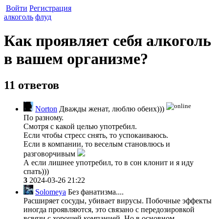
Войти
Регистрация
алкоголь
флуд
Как проявляет себя алкоголь
в вашем организме?
11 ответов
Norton
Дважды женат, люблю обеих)))
По разному.
Смотря с какой целью употребил.
Если чтобы стресс снять, то успокаиваюсь.
Если в компании, то веселым становлюсь и
разговорчивым
А если лишнее употребил, то в сон клонит и я иду
спать)))
3
2024-03-26 21:22
Solomeya
Без фанатизма....
Расширяет сосуды, убивает вирусы. Побочные эффекты
иногда проявляются, это связано с передозировкой
всвязи с хорошей компанией. Но в основном