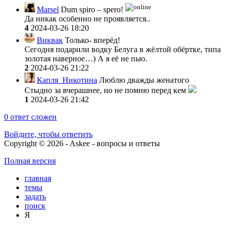
Marsel
Dum spiro – spero!
Да никак особенно не проявляется..
4
2024-03-26 18:20
Виквак
Только- вперёд!
Сегодня подарили водку Белуга в жёлтой обёртке, типа
золотая наверное…) А я её не пью.
2
2024-03-26 21:22
Капля_Никотина
Люблю дважды женатого
Стыдно за вчерашнее, но не помню перед кем
1
2024-03-26 21:42
0
ответ сложен
Войдите, чтобы ответить
Copyright © 2026 - Askee - вопросы и ответы
Полная версия
главная
темы
задать
поиск
Я