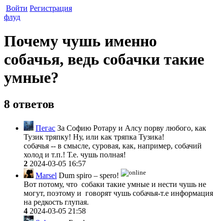
Войти
Регистрация
флуд
Почему чушь именно
собачья, ведь собачки такие
умные?
8 ответов
Пегас
За Софию Ротару и Алсу порву любого, как
Тузик тряпку! Ну, или как тряпка Тузика!
собачья -- в смысле, суровая, как, например, собачий
холод и т.п.! Т.е. чушь полная!
2
2024-03-05 16:57
Marsel
Dum spiro – spero!
Вот потому, что собаки такие умные и нести чушь не
могут, поэтому и говорят чушь собачья-т.е информация
на редкость глупая.
4
2024-03-05 21:58