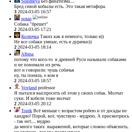
Solomeya
Без фанатизма....
Бред сивой кобылы есть. Это такая метафора.
3
2024-03-05 16:57
potap
Собака "брешет"
2
2024-03-05 17:21
Колючка
Таких как я немного, только я))
Не все собаки умные, есть и дурачки))
2
2024-03-05 18:14
Albina
потому что кого-то в древней Руси называли собаками
и не понимали их речь
вот и говорили: чушь собачья
ну, ты поняла, о ком я
2
2024-03-05 18:57
Vovland
professor
Я пытался выспросить об этом у своих собак. Молчат
суки. И кобели тоже молчат
2
2024-03-05 20:12
Tonik
Всё меньше с возрастом робею и от досады не
хандрю! Порой, вот, чувствую - мудрею. А присмотрюсь
- так нет.... мудрю
да много таких выражений, которые сложно объяснить,
но главное , все мы знаем смысл