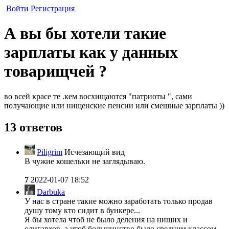
Войти
Регистрация
А вы бы хотели такие
зарплаты как у данных
товарищчей ?
во всей красе те .кем восхищаются "патриоты ", сами
получающие или нищенские пенсии или смешные зарплаты ))
13 ответов
Piligrim
Исчезающий вид
В чужие кошельки не заглядываю.
7
2022-01-07 18:52
Darbuka
У нас в стране такие можно заработать только продав
душу тому кто сидит в бункере...
Я бы хотела чтоб не было деления на нищих и
олигархов, а чтоб большинство было средним классом.