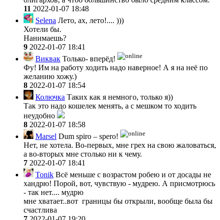
11
2022-01-07 18:48
Selena
Лето, ах, лето!.... )))
Хотели бы.
Нанимаешь?
9
2022-01-07 18:41
Виквак
Только- вперёд!
Фу! Им на работу ходить надо наверное! А я на неё по
желанию хожу.)
8
2022-01-07 18:54
Колючка
Таких как я немного, только я))
Так это надо кошелек менять, а с мешком то ходить
неудобно
8
2022-01-07 18:58
Marsel
Dum spiro – spero!
Нет, не хотела. Во-первых, мне грех на свою жаловаться,
а во-вторых мне столько ни к чему.
7
2022-01-07 18:41
Tonik
Всё меньше с возрастом робею и от досады не
хандрю! Порой, вот, чувствую - мудрею. А присмотрюсь
- так нет.... мудрю
мне хватает..вот границы бы открыли, вообще была бы
счастлива
7
2022-01-07 19:20