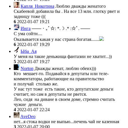
Капля_Никотина
Люблю дважды женатого
Скабеевой добавила бы . На все 13 млн. глотку рвет и
задницу тоже (((
6
2022-01-07 19:21
Инга
─── ･ ｡ﾟ☆: *.☽ .* :☆ﾟ. ───
С ума сойти....
Оказывается какая у нас страна богатая.......
6
2022-01-07 19:29
Ыба_Ая
У меня на такие деньжища фантазии не хватит...))
5
2022-01-07 19:27
Norton
Дважды женат, люблю обеих)))
Кто мешает-то. Подавайся в депутаты или теле-
комментаторы, работающие на правительство
и получай столько же.
У нас тут тоже есть такие, кто депутатские деньги
считает, но сам в депутаты не рвется.
Лео, сидя на диване в своем доме, стремно считать
чужие деньги.
4
2022-01-07 22:24
AveDeo
нет...я стока водки не выпью...печень чай не казенная
3
2022-01-07 20:00