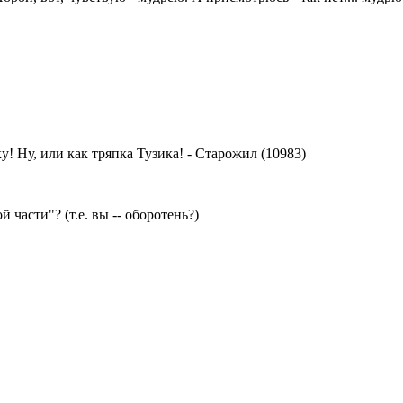
! Ну, или как тряпка Тузика!
-
Старожил (10983)
 части"? (т.е. вы -- оборотень?)