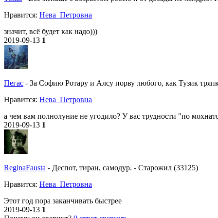
Нравитcя:
Нева_Петровна
значит, всё будет как надо)))
2019-09-13
1
Пегас
-
За Софию Ротару и Алсу порву любого, как Тузик тряпку
Нравитcя:
Нева_Петровна
а чем вам полнолуние не угодило? У вас трудности "по мохнатой
2019-09-13
1
ReginaFausta
-
Деспот, тиран, самодур.
-
Старожил (33125)
Нравитcя:
Нева_Петровна
Этот год пора заканчивать быстрее
2019-09-13
1