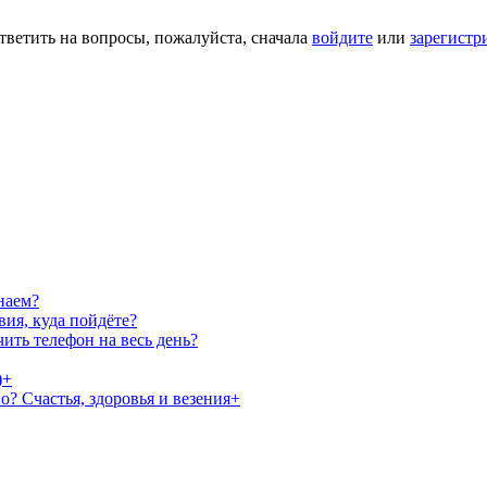
тветить на вопросы, пожалуйста, сначала
войдите
или
зарегистр
наем?
вия, куда пойдёте?
чить телефон на весь день?
)+
о? Счастья, здоровья и везения+