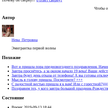
Почему он свернут?
0
ответ свернут
Чтобы о
Автор
Нева_Петровна
Эмигрантка первой волны
Похожие
Вот и пришла пора предновогоднего поздравления. Начи
Завтра проснётесь, а за окном начало 19 века! Ваши дейст
Завтра будет день отказа от телефона! А вы готовы отклю
Мысль в голову пришла. Посмотрите? +++
С радостной вестью пришла я к вам! Или с горестной?))))
Поздравим тех, у кого завтра большой праздник-Рождеств
Состояние
Время:
2019-09-13 18:44