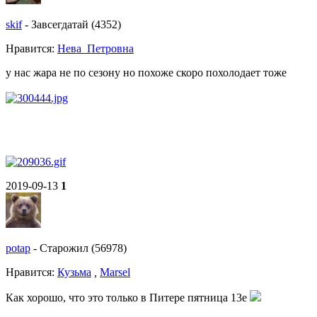
skif
-
Завсегдатай (4352)
Нравитcя:
Нева_Петровна
у нас жара не по сезону но похоже скоро похолодает тоже
2019-09-13
1
potap
-
Старожил (56978)
Нравитcя:
Кузьма
,
Marsel
Как хорошо, что это только в Питере пятница 13е