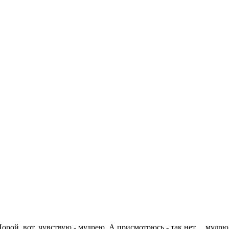
рой, вот, чувствую - мудрею. А присмотрюсь - так нет.... мудрю