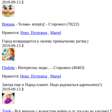
2019-09-13
2
Виквак
-
Только- вперёд!
-
Старожил (78222)
Нравитcя:
Нева_Петровна
,
Marsel
Город возвращается к своему привычному ритму.)
2019-09-13
2
Fludetta
-
Интересны люди...
-
Старожил (49403)
Нравитcя:
Нева_Петровна
,
Marsel
Завтра еще и Парад планет. Надо радоваться адреналину!)
2019-09-13
2
Tonik
-
Всё меньше с возрастом робею и от досады не хандрю! По