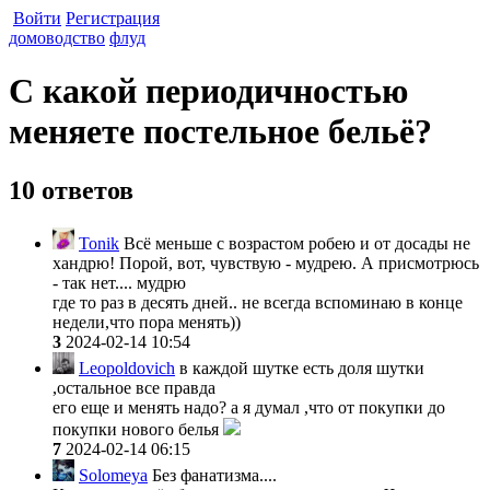
Войти
Регистрация
домоводство
флуд
С какой периодичностью
меняете постельное бельё?
10 ответов
Tonik
Всё меньше с возрастом робею и от досады не
хандрю! Порой, вот, чувствую - мудрею. А присмотрюсь
- так нет.... мудрю
где то раз в десять дней.. не всегда вспоминаю в конце
недели,что пора менять))
3
2024-02-14 10:54
Leopoldovich
в каждой шутке есть доля шутки
,остальное все правда
его еще и менять надо? а я думал ,что от покупки до
покупки нового белья
7
2024-02-14 06:15
Solomeya
Без фанатизма....