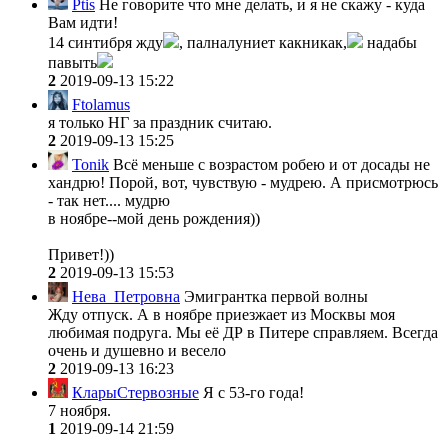
Ptis
Не говорите что мне делать, и я не скажу - куда
Вам идти!
14 синтибря жду
, палналуниет какникак,
надабы
павыть
2
2019-09-13 15:22
Ftolamus
я только НГ за праздник считаю.
2
2019-09-13 15:25
Tonik
Всё меньше с возрастом робею и от досады не
хандрю! Порой, вот, чувствую - мудрею. А присмотрюсь
- так нет.... мудрю
в ноябре--мой день рождения))
Привет!))
2
2019-09-13 15:53
Нева_Петровна
Эмигрантка первой волны
Жду отпуск. А в ноябре приезжает из Москвы моя
любимая подруга. Мы её ДР в Питере справляем. Всегда
очень и душевно и весело
2
2019-09-13 16:23
КларыСтервозные
Я с 53-го года!
7 ноября.
1
2019-09-14 21:59