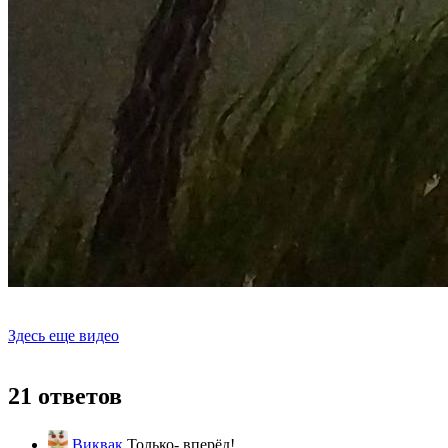
Здесь еще видео
21 ответов
Виквак
Только- вперёд!