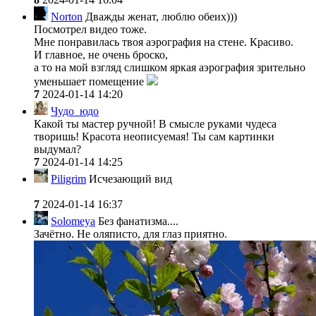
Norton
Дважды женат, люблю обеих)))
Посмотрел видео тоже.
Мне понравилась твоя аэрография на стене. Красиво.
И главное, не очень броско,
а то на мой взгляд слишком яркая аэрография зрительно
уменьшает помещение
7
2024-01-14 14:20
Чудо_юдо
Какой ты мастер ручной! В смысле руками чудеса
творишь! Красота неописуемая! Ты сам картинки
выдумал?
7
2024-01-14 14:25
Piligrim
Исчезающий вид
7
2024-01-14 16:37
Solomeya
Без фанатизма....
Зачётно. Не оляписто, для глаз приятно.