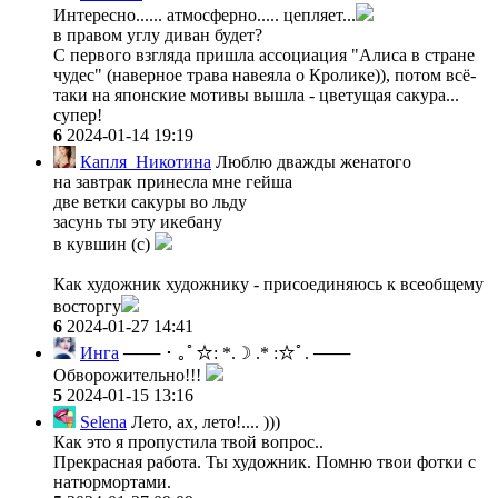
Интересно...... атмосферно..... цепляет...
в правом углу диван будет?
С первого взгляда пришла ассоциация "Алиса в стране
чудес" (наверное трава навеяла о Кролике)), потом всё-
таки на японские мотивы вышла - цветущая сакура...
супер!
6
2024-01-14 19:19
Капля_Никотина
Люблю дважды женатого
на завтрак принесла мне гейша
две ветки сакуры во льду
засунь ты эту икебану
в кувшин (с)
Как художник художнику - присоединяюсь к всеобщему
восторгу
6
2024-01-27 14:41
Инга
─── ･ ｡ﾟ☆: *.☽ .* :☆ﾟ. ───
Обворожительно!!!
5
2024-01-15 13:16
Selena
Лето, ах, лето!.... )))
Как это я пропустила твой вопрос..
Прекрасная работа. Ты художник. Помню твои фотки с
натюрмортами.