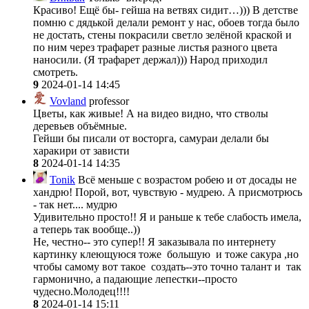
Красиво! Ещё бы- гейша на ветвях сидит…))) В детстве
помню с дядькой делали ремонт у нас, обоев тогда было
не достать, стены покрасили светло зелёной краской и
по ним через трафарет разные листья разного цвета
наносили. (Я трафарет держал))) Народ приходил
смотреть.
9
2024-01-14 14:45
Vovland
professor
Цветы, как живые! А на видео видно, что стволы
деревьев объёмные.
Гейши бы писали от восторга, самураи делали бы
харакири от зависти
8
2024-01-14 14:35
Tonik
Всё меньше с возрастом робею и от досады не
хандрю! Порой, вот, чувствую - мудрею. А присмотрюсь
- так нет.... мудрю
Удивительно просто!! Я и раньше к тебе слабость имела,
а теперь так вообще..))
Не, честно-- это супер!! Я заказывала по интернету
картинку клеющуюся тоже большую и тоже сакура ,но
чтобы самому вот такое создать--это точно талант и так
гармонично, а падающие лепестки--просто
чудесно.Молодец!!!!
8
2024-01-14 15:11