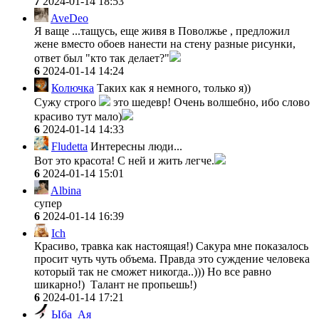
7
2024-01-14 18:53
AveDeo
Я ваще ...тащусь, еще живя в Поволжье , предложил
жене вместо обоев нанести на стену разные рисунки,
ответ был "кто так делает?"
6
2024-01-14 14:24
Колючка
Таких как я немного, только я))
Сужу строго
это шедевр! Очень волшебно, ибо слово
красиво тут мало)
6
2024-01-14 14:33
Fludetta
Интересны люди...
Вот это красота! С ней и жить легче.
6
2024-01-14 15:01
Albina
супер
6
2024-01-14 16:39
Ich
Красиво, травка как настоящая!) Сакура мне показалось
просит чуть чуть объема. Правда это суждение человека
который так не сможет никогда..))) Но все равно
шикарно!) Талант не пропьешь!)
6
2024-01-14 17:21
Ыба_Ая