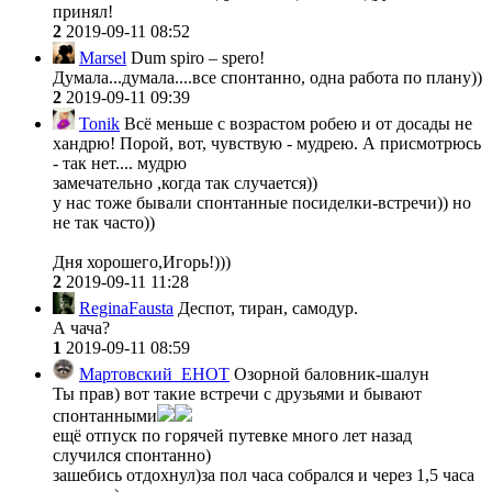
принял!
2
2019-09-11 08:52
Marsel
Dum spiro – spero!
Думала...думала....все спонтанно, одна работа по плану))
2
2019-09-11 09:39
Tonik
Всё меньше с возрастом робею и от досады не
хандрю! Порой, вот, чувствую - мудрею. А присмотрюсь
- так нет.... мудрю
замечательно ,когда так случается))
у нас тоже бывали спонтанные посиделки-встречи)) но
не так часто))
Дня хорошего,Игорь!)))
2
2019-09-11 11:28
ReginaFausta
Деспот, тиран, самодур.
А чача?
1
2019-09-11 08:59
Мартовский_ЕНОТ
Озорной баловник-шалун
Ты прав) вот такие встречи с друзьями и бывают
спонтанными
ещё отпуск по горячей путевке много лет назад
случился спонтанно)
зашебись отдохнул)за пол часа собрался и через 1,5 часа