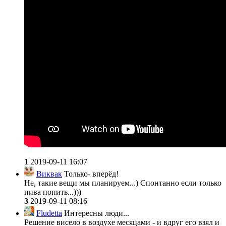
1
2019-09-11 16:07
Виквак
Только- вперёд!
Не, такие вещи мы планируем...) Спонтанно если только
пива попить...)))
3
2019-09-11 08:16
Fludetta
Интересны люди...
Решение висело в воздухе месяцами - и вдруг его взял и