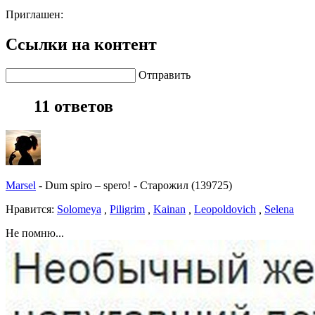
Приглашен:
Ссылки на контент
Отправить
11 ответов
Marsel
-
Dum spiro – spero!
-
Старожил (139725)
Нравитcя:
Solomeya
,
Piligrim
,
Kainan
,
Leopoldovich
,
Selena
Не помню...