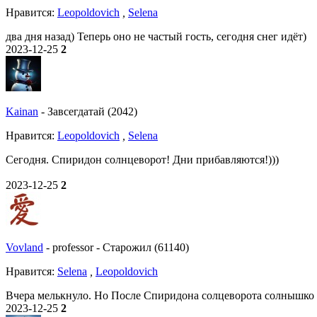
Нравитcя:
Leopoldovich
,
Selena
два дня назад) Теперь оно не частый гость, сегодня снег идёт)
2023-12-25
2
Kainan
-
Завсегдатай (2042)
Нравитcя:
Leopoldovich
,
Selena
Сегодня. Спиридон солнцеворот! Дни прибавляются!)))
2023-12-25
2
Vovland
-
professor
-
Старожил (61140)
Нравитcя:
Selena
,
Leopoldovich
Вчера мелькнуло. Но После Спиридона солцеворота солнышко вы
2023-12-25
2