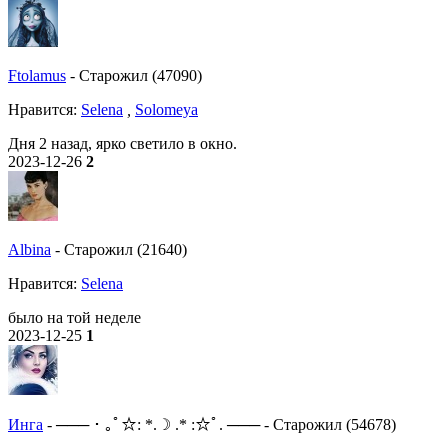
Ftolamus
-
Старожил (47090)
Нравитcя:
Selena
,
Solomeya
Дня 2 назад, ярко светило в окно.
2023-12-26
2
Albina
-
Старожил (21640)
Нравитcя:
Selena
было на той неделе
2023-12-25
1
Инга
-
─── ･ ｡ﾟ☆: *.☽ .* :☆ﾟ. ───
-
Старожил (54678)