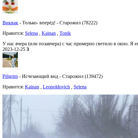
Виквак
-
Только- вперёд!
-
Старожил (78222)
Нравитcя:
Selena
,
Kainan
,
Tonik
У нас вчера (или позавчера) с час примерно светило в окно. Я 
2023-12-25
3
Piligrim
-
Исчезающий вид
-
Старожил (139472)
Нравитcя:
Kainan
,
Leopoldovich
,
Selena