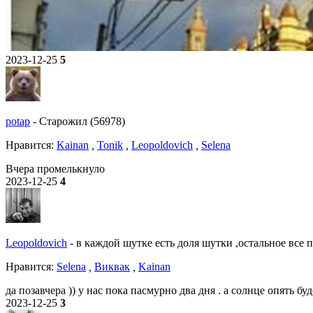
2023-12-25
5
potap
-
Старожил (56978)
Нравитcя:
Kainan
,
Tonik
,
Leopoldovich
,
Selena
Вчера промелькнуло
2023-12-25
4
Leopoldovich
-
в каждой шутке есть доля шутки ,остальное все 
Нравитcя:
Selena
,
Виквак
,
Kainan
да позавчера )) у нас пока пасмурно два дня . а солнце опять бу
2023-12-25
3