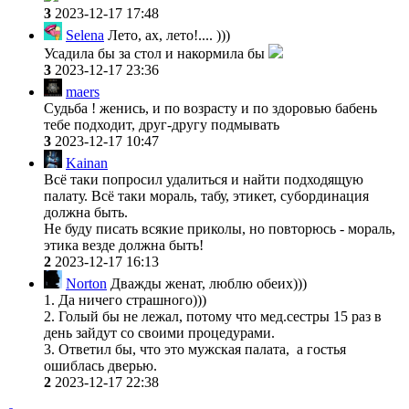
3
2023-12-17 17:48
Selena
Лето, ах, лето!.... )))
Усадила бы за стол и накормила бы
3
2023-12-17 23:36
maers
Судьба ! женись, и по возрасту и по здоровью бабень
тебе подходит, друг-другу подмывать
3
2023-12-17 10:47
Kainan
Всё таки попросил удалиться и найти подходящую
палату. Всё таки мораль, табу, этикет, субординация
должна быть.
Не буду писать всякие приколы, но повторюсь - мораль,
этика везде должна быть!
2
2023-12-17 16:13
Norton
Дважды женат, люблю обеих)))
1. Да ничего страшного)))
2. Голый бы не лежал, потому что мед.сестры 15 раз в
день зайдут со своими процедурами.
3. Ответил бы, что это мужская палата, а гостья
ошиблась дверью.
2
2023-12-17 22:38