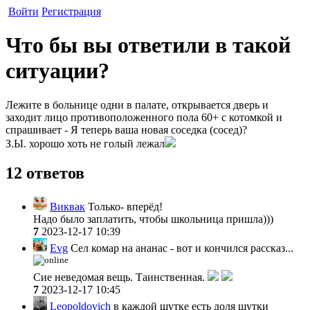
Войти
Регистрация
Что бы вы ответили в такой
ситуации?
Лежите в больнице одни в палате, открывается дверь и
заходит лицо противоположенного пола 60+ с котомкой и
спрашивает - Я теперь ваша новая соседка (сосед)?
З.Ы. хорошо хоть не голый лежал
12 ответов
Виквак
Только- вперёд!
Надо было заплатить, чтобы школьница пришла)))
7
2023-12-17 10:39
Evg
Сел комар на ананас - вот и кончился рассказ...
Сие неведомая вещь. Таинственная.
7
2023-12-17 10:45
Leopoldovich
в каждой шутке есть доля шутки