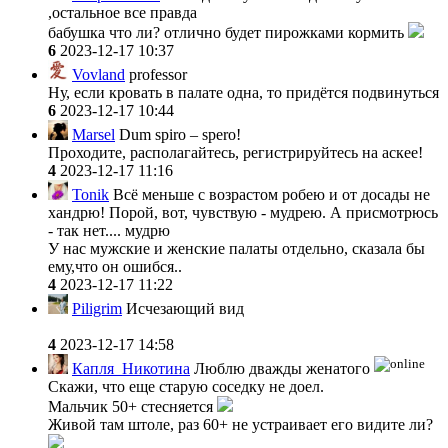
,остальное все правда
бабушка что ли? отлично будет пирожками кормить
6
2023-12-17 10:37
Vovland
professor
Ну, если кровать в палате одна, то придётся подвинуться
6
2023-12-17 10:44
Marsel
Dum spiro – spero!
Проходите, располагайтесь, регистрируйтесь на аскее!
4
2023-12-17 11:16
Tonik
Всё меньше с возрастом робею и от досады не
хандрю! Порой, вот, чувствую - мудрею. А присмотрюсь
- так нет.... мудрю
У нас мужские и женские палаты отдельно, сказала бы
ему,что он ошибся..
4
2023-12-17 11:22
Piligrim
Исчезающий вид
4
2023-12-17 14:58
Капля_Никотина
Люблю дважды женатого
Скажи, что еще старую соседку не доел.
Мальчик 50+ стесняется
Живой там штоле, раз 60+ не устраивает его видите ли?