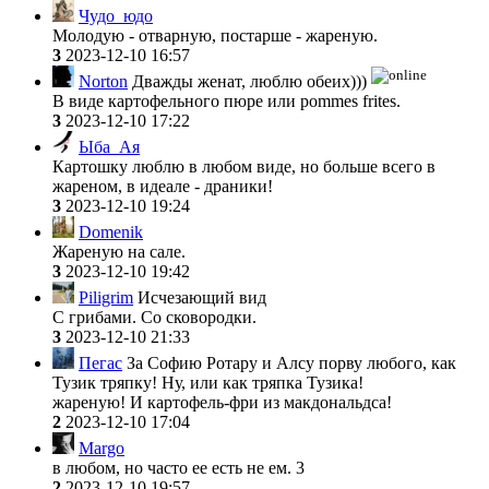
Чудо_юдо
Молодую - отварную, постарше - жареную.
3
2023-12-10 16:57
Norton
Дважды женат, люблю обеих)))
В виде картофельного пюре или рommes frites.
3
2023-12-10 17:22
Ыба_Ая
Картошку люблю в любом виде, но больше всего в
жареном, в идеале - драники!
3
2023-12-10 19:24
Domenik
Жареную на сале.
3
2023-12-10 19:42
Piligrim
Исчезающий вид
С грибами. Со сковородки.
3
2023-12-10 21:33
Пегас
За Софию Ротару и Алсу порву любого, как
Тузик тряпку! Ну, или как тряпка Тузика!
жареную! И картофель-фри из макдональдса!
2
2023-12-10 17:04
Margo
в любом, но часто ее есть не ем. 3
2
2023-12-10 19:57