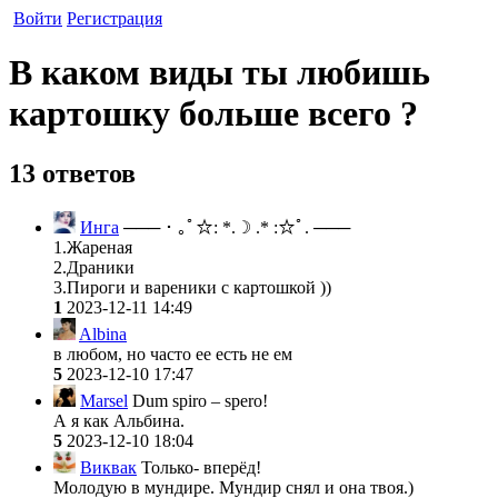
Войти
Регистрация
В каком виды ты любишь
картошку больше всего ?
13 ответов
Инга
─── ･ ｡ﾟ☆: *.☽ .* :☆ﾟ. ───
1.Жареная
2.Драники
3.Пироги и вареники с картошкой ))
1
2023-12-11 14:49
Albina
в любом, но часто ее есть не ем
5
2023-12-10 17:47
Marsel
Dum spiro – spero!
А я как Альбина.
5
2023-12-10 18:04
Виквак
Только- вперёд!
Молодую в мундире. Мундир снял и она твоя.)