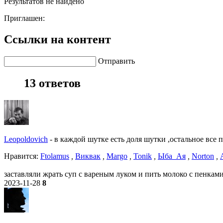
Результатов не найдено
Приглашен:
Ссылки на контент
Отправить
13 ответов
Leopoldovich
-
в каждой шутке есть доля шутки ,остальное все 
Нравитcя:
Ftolamus
,
Виквак
,
Margo
,
Tonik
,
Ыба_Ая
,
Norton
,
заставляли жрать суп с вареным луком и пить молоко с пенкам
2023-11-28
8