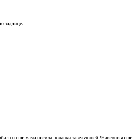
по заднице.
разбила и еще мама носила подарки заведующей !Наверно я еще