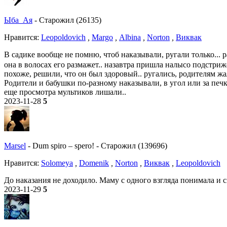
Ыба_Ая
-
Старожил (26135)
Нравитcя:
Leopoldovich
,
Margo
,
Albina
,
Norton
,
Виквак
В садике вообще не помню, чтоб наказывали, ругали только... 
она в волосах его размажет.. назавтра пришла налысо подстриж
похоже, решили, что он был здоровый.. ругались, родителям жал
Родители и бабушки по-разному наказывали, в угол или за печку
еще просмотра мультиков лишали..
2023-11-28
5
Marsel
-
Dum spiro – spero!
-
Старожил (139696)
Нравитcя:
Solomeya
,
Domenik
,
Norton
,
Виквак
,
Leopoldovich
До наказания не доходило. Маму с одного взгляда понимала и 
2023-11-29
5