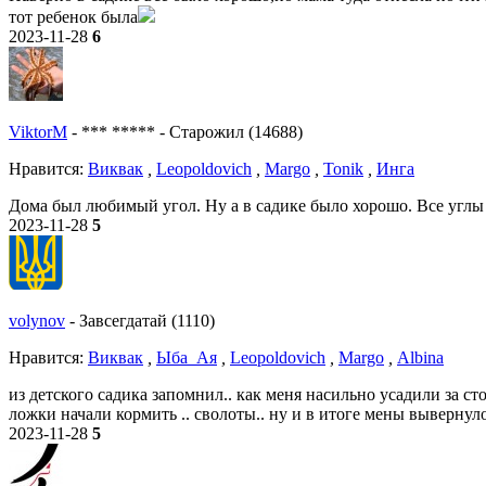
тот ребенок была
2023-11-28
6
ViktorM
-
*** *****
-
Старожил (14688)
Нравитcя:
Виквак
,
Leopoldovich
,
Margo
,
Tonik
,
Инга
Дома был любимый угол. Ну а в садике было хорошо. Все углы
2023-11-28
5
volynov
-
Завсегдатай (1110)
Нравитcя:
Виквак
,
Ыба_Ая
,
Leopoldovich
,
Margo
,
Albina
из детского садика запомнил.. как меня насильно усадили за ст
ложки начали кормить .. сволоты.. ну и в итоге мены вывернуло
2023-11-28
5