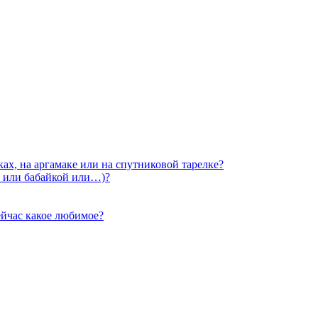
нках, на аргамаке или на спутниковой тарелке?
й или бабайкой или…)?
ейчас какое любимое?