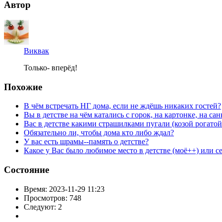
Автор
Виквак
Только- вперёд!
Похожие
В чём встречать НГ дома, если не ждёшь никаких гостей?
Вы в детстве на чём катались с горок, на картонке, на са
Вас в детстве какими страшилками пугали (козой рогато
Обязательно ли, чтобы дома кто либо ждал?
У вас есть шрамы--память о детстве?
Какое у Вас было любимое место в детстве (моё++) или с
Состояние
Время:
2023-11-29 11:23
Просмотров:
748
Следуют:
2