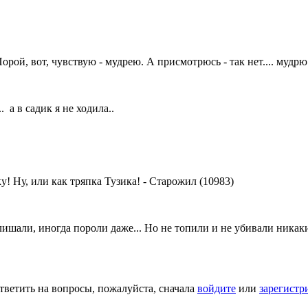
рой, вот, чувствую - мудрею. А присмотрюсь - так нет.... мудрю
 а в садик я не ходила..
! Ну, или как тряпка Тузика!
-
Старожил (10983)
в лишали, иногда пороли даже... Но не топили и не убивали ника
тветить на вопросы, пожалуйста, сначала
войдите
или
зарегистр