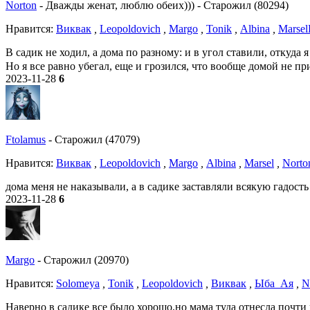
Norton
-
Дважды женат, люблю обеих)))
-
Старожил (80294)
Нравитcя:
Виквак
,
Leopoldovich
,
Margo
,
Tonik
,
Albina
,
Marsel
В садик не ходил, а дома по разному: и в угол ставили, откуда
Но я все равно убегал, еще и грозился, что вообще домой не п
2023-11-28
6
Ftolamus
-
Старожил (47079)
Нравитcя:
Виквак
,
Leopoldovich
,
Margo
,
Albina
,
Marsel
,
Norto
дома меня не наказывали, а в садике заставляли всякую гадость 
2023-11-28
6
Margo
-
Старожил (20970)
Нравитcя:
Solomeya
,
Tonik
,
Leopoldovich
,
Виквак
,
Ыба_Ая
,
N
Наверно в садике все было хорошо,но мама туда отнесла почти