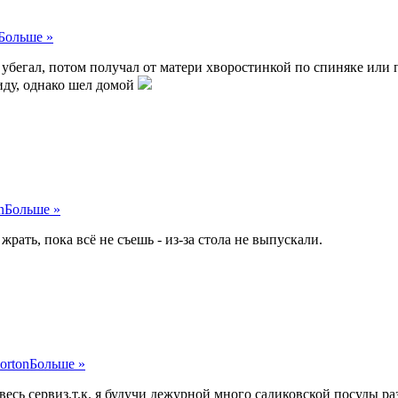
Больше »
 я убегал, потом получал от матери хворостинкой по спиняке или 
риду, однако шел домой
n
Больше »
жрать, пока всё не съешь - из-за стола не выпускали.
orton
Больше »
 весь сервиз,т.к. я будучи дежурной много садиковской посуды 