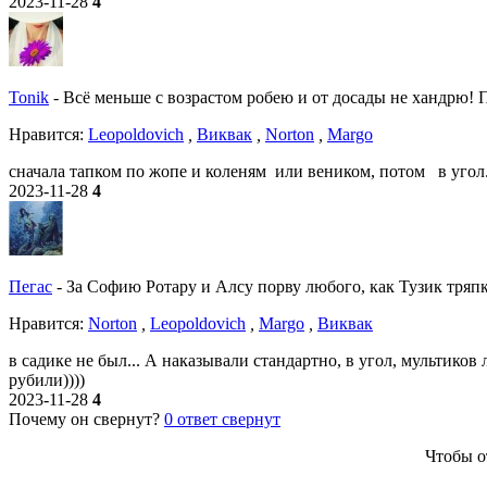
2023-11-28
4
Tonik
-
Всё меньше с возрастом робею и от досады не хандрю! По
Нравитcя:
Leopoldovich
,
Виквак
,
Norton
,
Margo
сначала тапком по жопе и коленям или веником, потом в угол..
2023-11-28
4
Пегас
-
За Софию Ротару и Алсу порву любого, как Тузик тряпку
Нравитcя:
Norton
,
Leopoldovich
,
Margo
,
Виквак
в садике не был... А наказывали стандартно, в угол, мультико
рубили))))
2023-11-28
4
Почему он свернут?
0
ответ свернут
Чтобы о