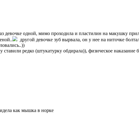
раз девочке одной, мимо проходила и пластилин на макушку прил
еной..
другой девочке зуб вырвала, он у нее на ниточке болтал
овались..))
 ставили редко (штукатурку обдирала)), физическое наказание бы
сидела как мышка в норке