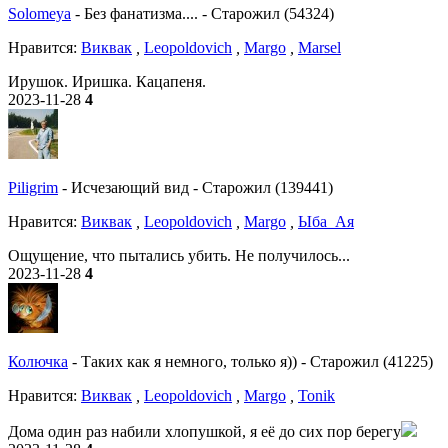
Solomeya
-
Без фанатизма....
-
Старожил (54324)
Нравитcя:
Виквак
,
Leopoldovich
,
Margo
,
Marsel
Ирушок. Иришка. Кацапеня.
2023-11-28
4
Piligrim
-
Исчезающий вид
-
Старожил (139441)
Нравитcя:
Виквак
,
Leopoldovich
,
Margo
,
Ыба_Ая
Ощущение, что пытались убить. Не получилось...
2023-11-28
4
Колючка
-
Таких как я немного, только я))
-
Старожил (41225)
Нравитcя:
Виквак
,
Leopoldovich
,
Margo
,
Tonik
Дома один раз набили хлопушкой, я её до сих пор берегу