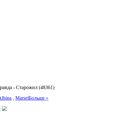
правда
-
Старожил (48361)
Albina
,
Marsel
Больше »
и