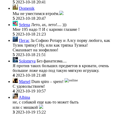
5
2023-10-18 20:41
Domenik
Мы не уместимся втроём.
5
2023-10-18 20:47
Selena
Лето, ах, лето!.... )))
Мне 195 надо !! И с карими глазаме !
5
2023-10-18 21:23
Пегас
За Софию Ротару и Алсу порву любого, как
Тузик тряпку! Ну, или как тряпка Тузика!
Смахивает на зоофилию!
5
2023-10-18 21:51
Solomeya
Без фанатизма....
Я против таких больших предметов в кровати, очень
большое ложе надо под такую мягкую игрушку.
4
2023-10-18 21:48
Marsel
Dum spiro – spero!
С удовольствием!
4
2023-10-19 10:57
Albina
не, с собакой еще как-то может быть
или с мишкой
3
2023-10-19 15:22