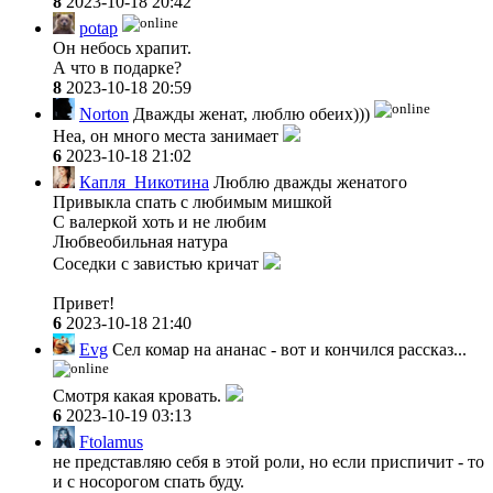
8
2023-10-18 20:42
potap
Он небось храпит.
А что в подарке?
8
2023-10-18 20:59
Norton
Дважды женат, люблю обеих)))
Неа, он много места занимает
6
2023-10-18 21:02
Капля_Никотина
Люблю дважды женатого
Привыкла спать с любимым мишкой
С валеркой хоть и не любим
Любвеобильная натура
Соседки с завистью кричат
Привет!
6
2023-10-18 21:40
Evg
Сел комар на ананас - вот и кончился рассказ...
Смотря какая кровать.
6
2023-10-19 03:13
Ftolamus
не представляю себя в этой роли, но если приспичит - то
и с носорогом спать буду.