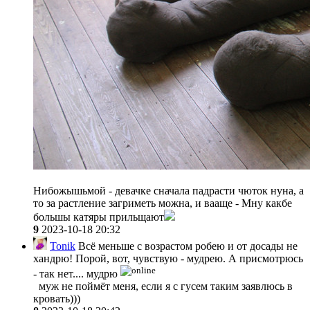
Нибожышьмой
- девачке сначала падрасти чюток нуна
, а
то за растление загриметь можна
, и вааще - Мну какбе
большы катяры прильщают
9
2023-10-18 20:32
Tonik
Всё меньше с возрастом робею и от досады не
хандрю! Порой, вот, чувствую - мудрею. А присмотрюсь
- так нет.... мудрю
муж не поймёт меня, если я с гусем таким заявлюсь в
кровать)))