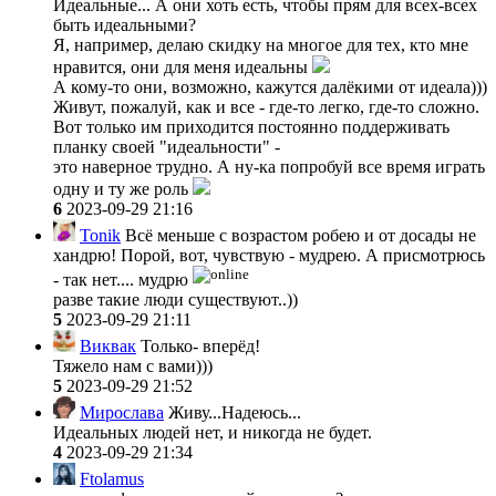
Идеальные... А они хоть есть, чтобы прям для всех-всех
быть идеальными?
Я, например, делаю скидку на многое для тех, кто мне
нравится, они для меня идеальны
А кому-то они, возможно, кажутся далёкими от идеала)))
Живут, пожалуй, как и все - где-то легко, где-то сложно.
Вот только им приходится постоянно поддерживать
планку своей "идеальности" -
это наверное трудно. А ну-ка попробуй все время играть
одну и ту же роль
6
2023-09-29 21:16
Tonik
Всё меньше с возрастом робею и от досады не
хандрю! Порой, вот, чувствую - мудрею. А присмотрюсь
- так нет.... мудрю
разве такие люди существуют..))
5
2023-09-29 21:11
Виквак
Только- вперёд!
Тяжело нам с вами)))
5
2023-09-29 21:52
Мирослава
Живу...Надеюсь...
Идеальных людей нет, и никогда не будет.
4
2023-09-29 21:34
Ftolamus