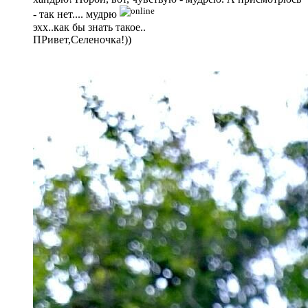
- так нет.... мудрю
эхх..как бы знать такое..
ПРивет,Селеночка!))