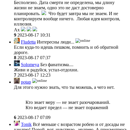
Бесполезно. Дата смерти не определена, мы длину
жизни не знаем, одно это не даст достоверно
планировать.
Что будет завтра мы не знаем. И не
контролируем вообще ничего. Любая идея контроля,
иллюзия.
Ах
9
2023-08-17 10:31
Fludetta
Интересны люди...
Если куда-то идешь пешком, помнить и об обратной
дороге.
8
2023-08-17 07:37
Solomeya
Без фанатизма....
Живи и радуйся, устал-отдохни.
7
2023-08-17 12:23
potap
Для этого нужно знать, что ты можешь, а чего нет.
Кто знает меру — не знает разочарований.
Кто ведает предел — не знает поражений
6
2023-08-17 07:09
Tonik
Всё меньше с возрастом робею и от досады не
хандрю! Порой, вот, чувствую - мудрею. А присмотрюсь