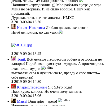
девиц, чтоль. Там надо работать вообще?
Напишите - трудоголик. ))) Мол работаю с утра до утра.
Меня не оторвать. И не сплю вообще. Пашу, как
проклятый.
Дурь какая-то, все эти анкеты - ИМХО.
3
2019-09-04 13:50
Капля_Никотина
Люблю дважды женатого
Ничё не поняла, но фигушки
2
2019-09-04 13:45
Tonik
Всё меньше с возрастом робею и от досады не
хандрю! Порой, вот, чувствую - мудрею. А присмотрюсь
- так нет.... мудрю
выставляй себя в лучшем свете, правду о себе писать--
себе вредить)
2
2019-09-04 14:30
КларыСтервозные
Я с 53-го года!
Пью, курю, колюсь. Но очень хочу завязать.
2
2019-09-04 15:06
Marsel
Dum spiro – spero!
Наивность, наивность, наивность.