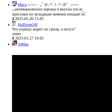
Инга
─── ･ ｡ﾟ☆: *.☽ .* :☆ﾟ. ───
...
необыкновенно хороша и вкусна после
прогулки по холодным зимним улицам!
4
2023-01-26 15:45
НаПолеОН
Что курицу жарит не гриль, а петух?
знаю.
4
2023-01-27 10:43
Albina