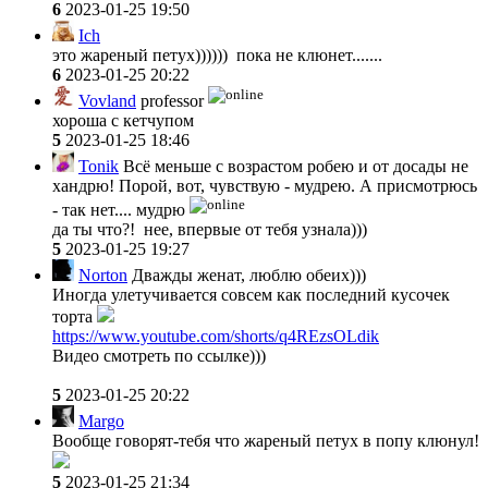
6
2023-01-25 19:50
Ich
это жареный петух)))))) пока не клюнет.......
6
2023-01-25 20:22
Vovland
professor
хороша с кетчупом
5
2023-01-25 18:46
Tonik
Всё меньше с возрастом робею и от досады не
хандрю! Порой, вот, чувствую - мудрею. А присмотрюсь
- так нет.... мудрю
да ты что?! нее, впервые от тебя узнала)))
5
2023-01-25 19:27
Norton
Дважды женат, люблю обеих)))
Иногда улетучивается совсем как последний кусочек
торта
https://www.youtube.com/shorts/q4REzsOLdik
Видео смотреть по ссылке)))
5
2023-01-25 20:22
Margo
Вообще говорят-тебя что жареный петух в попу клюнул!
5
2023-01-25 21:34