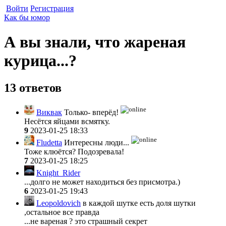
Войти
Регистрация
Как бы юмор
А вы знали, что жареная
курица...?
13 ответов
Виквак
Только- вперёд!
Несётся яйцами всмятку.
9
2023-01-25 18:33
Fludetta
Интересны люди...
Тоже клюётся? Подозревала!
7
2023-01-25 18:25
Knight_Rider
...долго не может находиться без присмотра.)
6
2023-01-25 19:43
Leopoldovich
в каждой шутке есть доля шутки
,остальное все правда
...не вареная ? это страшный секрет