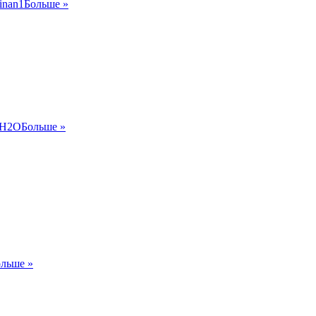
inan1
Больше »
H2O
Больше »
льше »