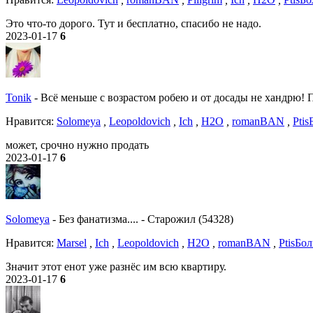
Это что-то дорого. Тут и бесплатно, спасибо не надо.
2023-01-17
6
Tonik
-
Всё меньше с возрастом робею и от досады не хандрю! По
Нравитcя:
Solomeya
,
Leopoldovich
,
Ich
,
H2O
,
romanBAN
,
Ptis
может, срочно нужно продать
2023-01-17
6
Solomeya
-
Без фанатизма....
-
Старожил (54328)
Нравитcя:
Marsel
,
Ich
,
Leopoldovich
,
H2O
,
romanBAN
,
Ptis
Бол
Значит этот енот уже разнёс им всю квартиру.
2023-01-17
6