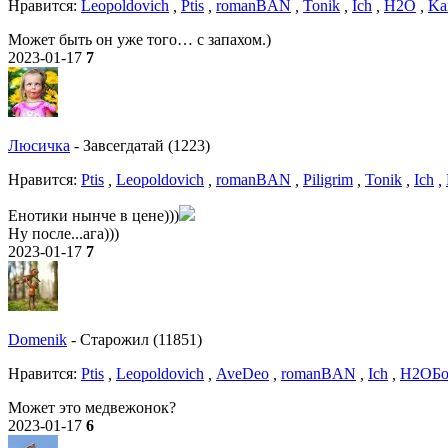
Нравитcя:
Leopoldovich
,
Ptis
,
romanBAN
,
Tonik
,
Ich
,
H2O
,
Ka
Может быть он уже того… с запахом.)
2023-01-17
7
Люсичка
-
Завсегдатай (1223)
Нравитcя:
Ptis
,
Leopoldovich
,
romanBAN
,
Piligrim
,
Tonik
,
Ich
,
Енотики нынче в цене)))
Ну после...ага)))
2023-01-17
7
Domenik
-
Старожил (11851)
Нравитcя:
Ptis
,
Leopoldovich
,
AveDeo
,
romanBAN
,
Ich
,
H2O
Бо
Может это медвежонок?
2023-01-17
6