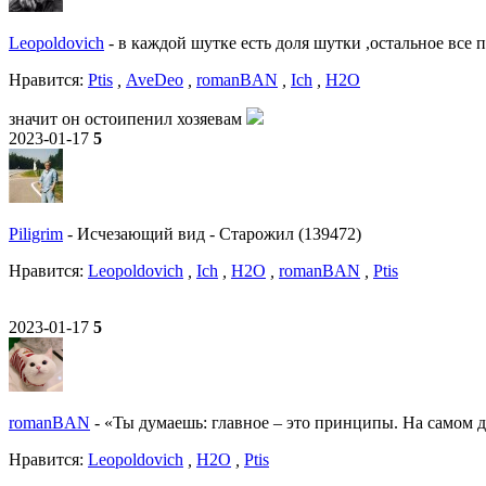
Leopoldovich
-
в каждой шутке есть доля шутки ,остальное все 
Нравитcя:
Ptis
,
AveDeo
,
romanBAN
,
Ich
,
H2O
значит он остоипенил хозяевам
2023-01-17
5
Piligrim
-
Исчезающий вид
-
Старожил (139472)
Нравитcя:
Leopoldovich
,
Ich
,
H2O
,
romanBAN
,
Ptis
2023-01-17
5
romanBAN
-
«Ты думаешь: главное – это принципы. На самом д
Нравитcя:
Leopoldovich
,
H2O
,
Ptis