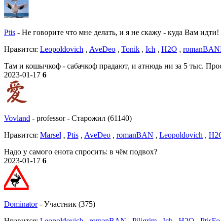
Ptis
-
Не говорите что мне делать, и я не скажу - куда Вам идти!
Нравитcя:
Leopoldovich
,
AveDeo
,
Tonik
,
Ich
,
H2O
,
romanBAN
Там и кошычкоф - сабачкоф прадают
, и атнюдь ни за 5 тыс
. Про
2023-01-17
6
Vovland
-
professor
-
Старожил (61140)
Нравитcя:
Marsel
,
Ptis
,
AveDeo
,
romanBAN
,
Leopoldovich
,
H2
Надо у самого енота спросить: в чём подвох?
2023-01-17
6
Dominator
-
Участник (375)
Нравитcя:
Leopoldovich
,
romanBAN
,
Piligrim
,
Ich
,
H2O
,
Ptis
Бо