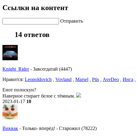
Ссылки на контент
Отправить
14 ответов
Knight_Rider
-
Завсегдатай (4447)
Нравитcя:
Leopoldovich
,
Vovland
,
Marsel
,
Ptis
,
AveDeo
,
Инга
,
Енот полоскун?
Наверное стирает белое с тёмным.
2023-01-17
10
Виквак
-
Только- вперёд!
-
Старожил (78222)