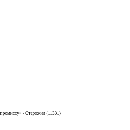
мпромиссу»
-
Старожил (11331)