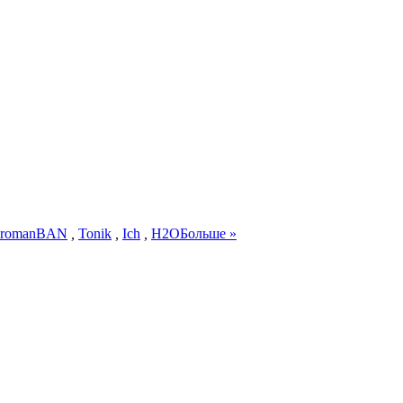
romanBAN
,
Tonik
,
Ich
,
H2O
Больше »