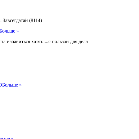
-
Завсегдатай (8114)
Больше »
ста избавиться хатят.....с пользой для дела
O
Больше »
льше »