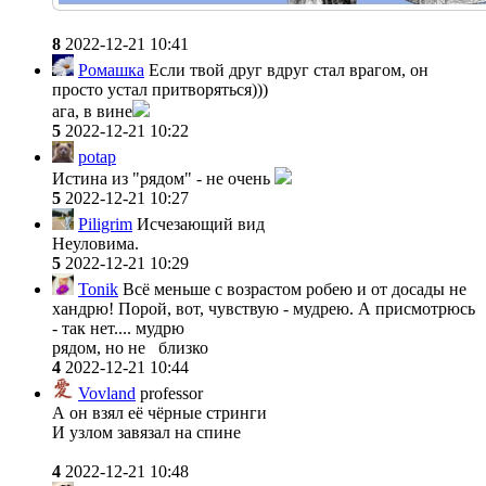
8
2022-12-21 10:41
Ромашка
Если твой друг вдруг стал врагом, он
просто устал притворяться)))
ага, в вине
5
2022-12-21 10:22
potap
Истина из "рядом" - не очень
5
2022-12-21 10:27
Piligrim
Исчезающий вид
Неуловима.
5
2022-12-21 10:29
Tonik
Всё меньше с возрастом робею и от досады не
хандрю! Порой, вот, чувствую - мудрею. А присмотрюсь
- так нет.... мудрю
рядом, но не близко
4
2022-12-21 10:44
Vovland
professor
А он взял её чёрные стринги
И узлом завязал на спине
4
2022-12-21 10:48