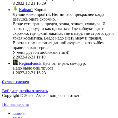
3
2022-12-21 16:29
Kainan1
Король
Лучше мимо пройти. Нет ничего прекраснее когда
девушка одета скромно.
Везде есть грань, предел, этика, этикет, культура. И
знать надо куда и как одеваться. Где каблуки, где и
скромно, где яркий макияж, где в меру, где строго, где и
яркая косметика. Везде надо знать меру и предел.
В остальном не фанат данной актрисы, хотя x-files
нравился как сериал.
У меня другой любимый тип)))
2
2022-12-21 11:10
ReginaFausta
Деспот, тиран, самодур.
Надо было бещ трусов
1
2022-12-21 16:23
0
ответ сложен
Войдите, чтобы ответить
Copyright © 2026 - Askee - вопросы и ответы
Полная версия
главная