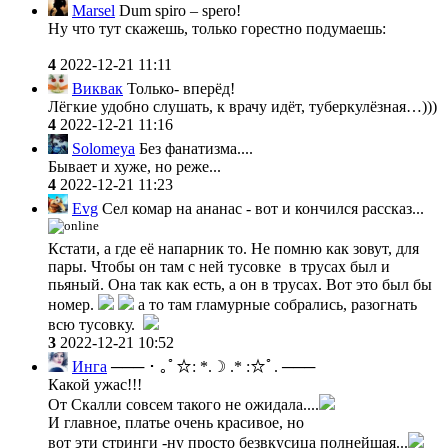
Marsel
Dum spiro – spero!
Ну что тут скажешь, только горестно подумаешь:
4
2022-12-21 11:11
Виквак
Только- вперёд!
Лёгкие удобно слушать, к врачу идёт, туберкулёзная…)))
4
2022-12-21 11:16
Solomeya
Без фанатизма....
Бывает и хуже, но реже...
4
2022-12-21 11:23
Evg
Сел комар на ананас - вот и кончился рассказ...
Кстати, а где её напарник то. Не помню как зовут, для
пары. Чтобы он там с ней тусовке в трусах был и
пьяный. Она так как есть, а он в трусах. Вот это был бы
номер.
а то там гламурные собрались, разогнать
всю тусовку.
3
2022-12-21 10:52
Инга
─── ･ ｡ﾟ☆: *.☽ .* :☆ﾟ. ───
Какой ужас!!!
От Скалли совсем такого не ожидала....
И главное, платье очень красивое, но
вот эти стринги -ну просто безвкусица полнейшая...