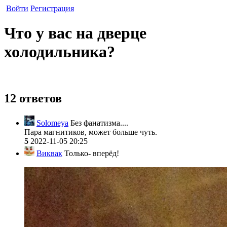
Войти
Регистрация
Что у вас на дверце
холодильника?
12 ответов
Solomeya
Без фанатизма....
Пара магнитиков, может больше чуть.
5
2022-11-05 20:25
Виквак
Только- вперёд!