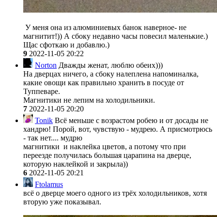
У меня она из алюминиевых банок наверное- не
магнитит!)) А сбоку недавно часы повесил маленькие.)
Щас сфоткаю и добавлю.)
9
2022-11-05 20:22
Norton
Дважды женат, люблю обеих)))
На дверцах ничего, а сбоку налеплена напоминалка,
какие овощи как правильно хранить в посуде от
Туппеваре.
Магнитики не лепим на холодильники.
7
2022-11-05 20:20
Tonik
Всё меньше с возрастом робею и от досады не
хандрю! Порой, вот, чувствую - мудрею. А присмотрюсь
- так нет.... мудрю
магнитики и наклейка цветов, а потому что при
переезде получилась большая царапина на дверце,
которую наклейкой и закрыла))
6
2022-11-05 20:21
Ftolamus
всё о дверце моего одного из трёх холодильников, хотя
вторую уже показывал.