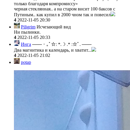
только благодаря компромиссу»
черная стеклянная.. а на старом висит 100 баксов с
Путиным.. как купил в 2000 чном так и повесил
4
2022-11-05 20:30
Piligrim
Исчезающий вид
Ни пылинки.
4
2022-11-05 20:33
Инга
─── ･ ｡ﾟ☆: *.☽ .* :☆ﾟ. ───
Два магнитика и календарь, и хватит...
4
2022-11-05 21:02
potap