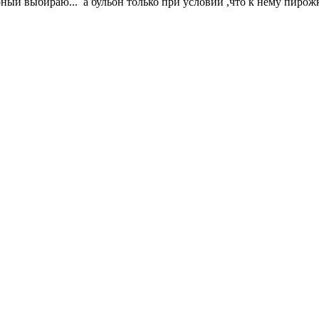
ырный выбираю... а бульон только при условии ,что к нему пирожк