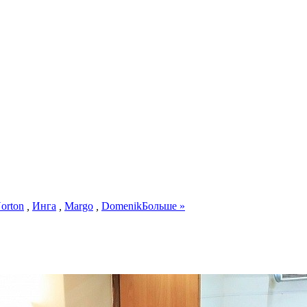
orton
,
Инга
,
Margo
,
Domenik
Больше »