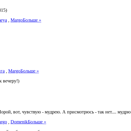
315)
meya
,
Margo
Больше »
га
,
Margo
Больше »
 вечеру!)
рой, вот, чувствую - мудрею. А присмотрюсь - так нет.... мудрю
rgo
,
Domenik
Больше »