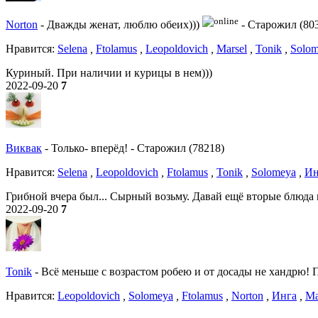
Norton
-
Дважды женат, люблю обеих)))
-
Старожил (80
Нравитcя:
Selena
,
Ftolamus
,
Leopoldovich
,
Marsel
,
Tonik
,
Solo
Куриный. При наличии и курицы в нем)))
2022-09-20
7
Виквак
-
Только- вперёд!
-
Старожил (78218)
Нравитcя:
Selena
,
Leopoldovich
,
Ftolamus
,
Tonik
,
Solomeya
,
Ин
Грибной вчера был... Сырный возьму. Давай ещё вторые блюда к
2022-09-20
7
Tonik
-
Всё меньше с возрастом робею и от досады не хандрю! По
Нравитcя:
Leopoldovich
,
Solomeya
,
Ftolamus
,
Norton
,
Инга
,
Ma