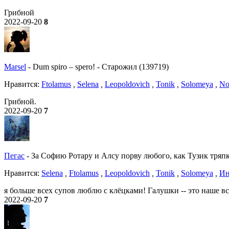
Грибной
2022-09-20
8
Marsel
-
Dum spiro – spero!
-
Старожил (139719)
Нравитcя:
Ftolamus
,
Selena
,
Leopoldovich
,
Tonik
,
Solomeya
,
No
Грибной.
2022-09-20
7
Пегас
-
За Софию Ротару и Алсу порву любого, как Тузик тряпку
Нравитcя:
Selena
,
Ftolamus
,
Leopoldovich
,
Tonik
,
Solomeya
,
Ин
я больше всех супов люблю с клёцками! Галушки -- это наше вс
2022-09-20
7