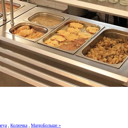
meya
,
Колючка
,
Margo
Больше »