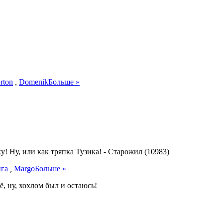
rton
,
Domenik
Больше »
! Ну, или как тряпка Тузика!
-
Старожил (10983)
га
,
Margo
Больше »
ё, ну, хохлом был и остаюсь!