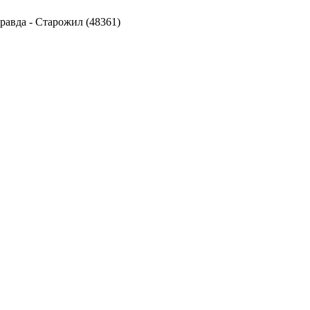
правда
-
Старожил (48361)