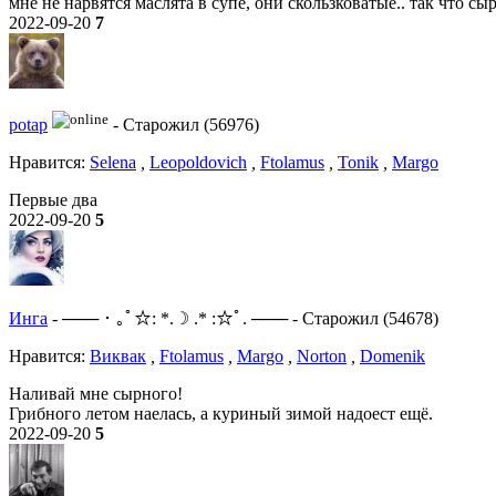
мне не нарвятся маслята в супе, они скользковатые.. так что с
2022-09-20
7
potap
-
Старожил (56976)
Нравитcя:
Selena
,
Leopoldovich
,
Ftolamus
,
Tonik
,
Margo
Первые два
2022-09-20
5
Инга
-
─── ･ ｡ﾟ☆: *.☽ .* :☆ﾟ. ───
-
Старожил (54678)
Нравитcя:
Виквак
,
Ftolamus
,
Margo
,
Norton
,
Domenik
Наливай мне сырного!
Грибного летом наелась, а куриный зимой надоест ещё.
2022-09-20
5