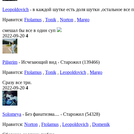
Leopoldovich
-
в каждой шутке есть доля шутки ,остальное все 
Нравитcя:
Ftolamus
,
Tonik
,
Norton
,
Margo
смешал бы все в один суп
2022-09-20
4
Piligrim
-
Исчезающий вид
-
Старожил (139466)
Нравитcя:
Ftolamus
,
Tonik
,
Leopoldovich
,
Margo
Сразу все три.
2022-09-20
4
Solomeya
-
Без фанатизма....
-
Старожил (54328)
Нравитcя:
Norton
,
Ftolamus
,
Leopoldovich
,
Domenik