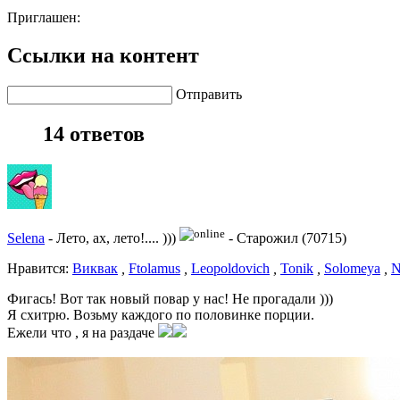
Приглашен:
Ссылки на контент
Отправить
14 ответов
Selena
-
Лето, ах, лето!.... )))
-
Старожил (70715)
Нравитcя:
Виквак
,
Ftolamus
,
Leopoldovich
,
Tonik
,
Solomeya
,
N
Фигась! Вот так новый повар у нас! Не прогадали )))
Я схитрю. Возьму каждого по половинке порции.
Ежели что , я на раздаче