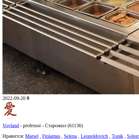
2022-09-20
9
Vovland
-
professor
-
Старожил (61136)
Нравитcя:
Marsel
,
Ftolamus
,
Selena
,
Leopoldovich
,
Tonik
,
Solo