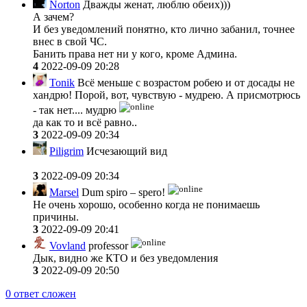
Norton
Дважды женат, люблю обеих)))
А зачем?
И без уведомлений понятно, кто лично забанил, точнее
внес в свой ЧС.
Банить права нет ни у кого, кроме Админа.
4
2022-09-09 20:28
Tonik
Всё меньше с возрастом робею и от досады не
хандрю! Порой, вот, чувствую - мудрею. А присмотрюсь
- так нет.... мудрю
да как то и всё равно..
3
2022-09-09 20:34
Piligrim
Исчезающий вид
3
2022-09-09 20:34
Marsel
Dum spiro – spero!
Не очень хорошо, особенно когда не понимаешь
причины.
3
2022-09-09 20:41
Vovland
professor
Дык, видно же КТО и без уведомления
3
2022-09-09 20:50
0
ответ сложен